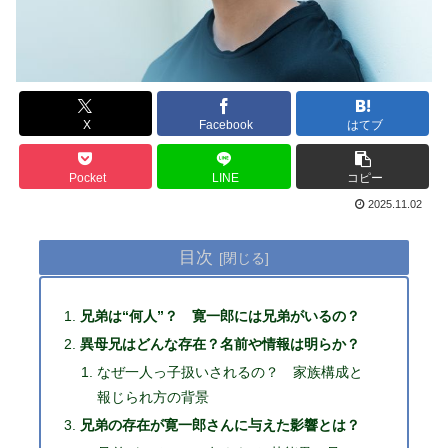
X
Facebook
はてブ
Pocket
LINE
コピー
2025.11.02
目次
兄弟は“何人”？ 寛一郎には兄弟がいるの？
異母兄はどんな存在？名前や情報は明らか？
なぜ一人っ子扱いされるの？ 家族構成と
報じられ方の背景
兄弟の存在が寛一郎さんに与えた影響とは？