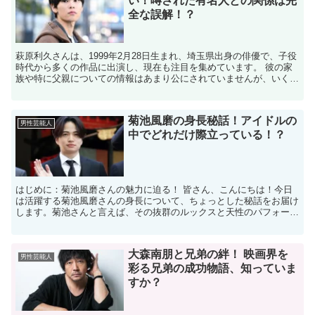
い！噂された有名人との関係は完
全な誤解！？
萩原利久さんは、1999年2月28日生まれ、埼玉県出身の俳優で、子役
時代から多くの作品に出演し、現在も注目を集めています。 彼の家
族や特に父親についての情報はあまり公にされていませんが、いくつ
かの噂や誤解が存在します。 萩原利久の父親は有名...
菊池風磨の身長秘話！アイドルの
男性芸能人
中でどれだけ際立っている！？
はじめに：菊池風磨さんの魅力に迫る！ 皆さん、こんにちは！今日
は活躍する菊池風磨さんの身長について、ちょっとした秘話をお届け
します。菊池さんと言えば、その抜群のルックスと天性のパフォーマ
ンスで多くのファンを魅了していますが、彼の身長がどれほ...
大森南朋と兄弟の絆！ 映画界を
男性芸能人
彩る兄弟の成功物語、知っていま
すか？