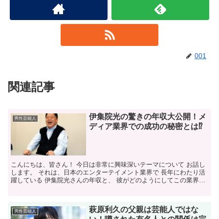
001
関連記事
伊集院光の驚きの年収大公開！メ
男性芸能人
ディア業界での成功の秘密とは⁉
こんにちは、皆さん！ 今日は非常に興味深いテーマについて お話し
します。 それは、日本のエンターテイメント業界で 長年にわたり活
躍している 伊集院光さんの年収と、 彼がどのようにしてこの業界で
成功を収めたのかについてです。 伊集院光さんは...
萩原利久の父親は芸能人ではな
男性芸能人