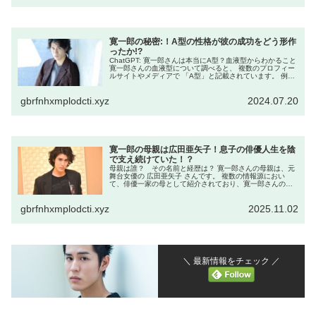
寛一郎の秘密:！A型の性格が彼の成功をどう形作
ったか!?
ChatGPT: 寛一郎さんは本当にA型？血液型からわかること
寛一郎さんの血液型について調べると、 複数のプロフィー
ルサイトやメディアで 「A型」と記載されています。 例え
ば、プロフィール紹介ページでは 「血液型：A型」と明示
されており、...
gbrfnhxmplodcti.xyz
2024.07.20
寛一郎の母親は広田亜矢子！息子の俳優人生を陰
で支え続けていた！？
母親は誰？ その名前と経歴は？ 寛一郎さんの母親は、元
舞台女優の 広田亜矢子 さんです。 複数の情報源におい
て、俳優一家の母として紹介されており、寛一郎さんの父
が俳優の 佐藤浩市 さん、祖父が昭和を代表する俳優の 三
國連太郎 さんという家系...
gbrfnhxmplodcti.xyz
2025.11.02
＼ 最新情報をチェック ／