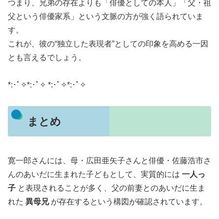
つまり、兄弟の存在よりも「俳優としての本人」「父・祖
父という俳優家系」という文脈の方が強く語られていま
す。
これが、彼の“独立した表現者”としての印象を高める一因
とも言えるでしょう。
*:･ﾟ✧*:･ﾟ✧ *:･ﾟ✧*:･ﾟ✧
まとめ
寛一郎さんには、母・広田亜矢子さんと俳優・佐藤浩市さ
んのあいだに生まれた子どもとして、実質的には
一人っ
子
と表現されることが多く、父の前妻とのあいだに生ま
れた
異母兄
が存在するという構図が確認されています。