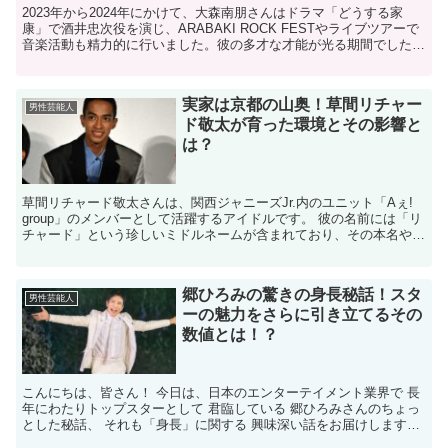
2023年から2024年にかけて、大森南朋さんはドラマ「どうする家
康」で酒井忠次役を演じ、ARABAKI ROCK FESTやライブツアーで
音楽活動も精力的に行いました。彼の多才な才能が光る期間でした。
才能あふれる大森南朋さんですが、お兄...
実家は京都の山奥！草間リチャー
男性芸能人
ド敬太が育った環境とその影響と
は？
草間リチャード敬太さんは、関西ジャニーズJr.内のユニット「Aぇ!
group」のメンバーとして活躍するアイドルです。 ​彼の名前には「リ
チャード」という珍しいミドルネームが含まれており、その本名や由
来について関心を持つファンも多いでしょう...
郷ひろみの驚きの身長秘話！スタ
男性芸能人
ーの魅力をさらに引き立てるその
数値とは！？
こんにちは、皆さん！ 今日は、日本のエンターテイメント業界で 長
年にわたりトップスターとして 君臨している 郷ひろみさんのちょっ
とした秘話、 それも「身長」に関する 興味深い話をお届けします。
郷ひろみさんと言えば、 そのダイナミックなパフ...