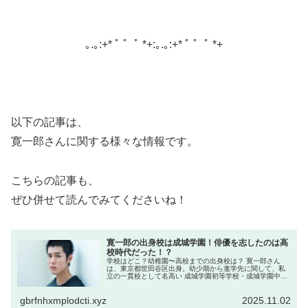
｡.｡:+* ﾟ ゜ﾟ *+:｡.｡:+* ﾟ ゜ﾟ *+
以下の記事は、
寛一郎さんに関する様々な情報です。
こちらの記事も、
ぜひ併せて読んでみてくださいね！
寛一郎の出身校は成城学園！俳優を志したのは高
校時代だった！？
学校はどこ？幼稚園〜高校までの出身校は？ 寛一郎さん
は、東京都世田谷区出身。幼少期から進学先に関して、私
立の一貫校として名高い 成城学園初等学校・成城学園中学
校・成城学園高等学校 に通っていたという情報がありま
す。 出身小学校は成城学園初等...
gbrfnhxmplodcti.xyz
2025.11.02