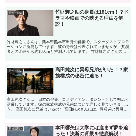
竹財輝之助の身長は181cm！？ド
男性芸能人
ラマや映画での映える理由を解
説！
竹財輝之助さんは、熊本県熊本市出身の俳優で、スターダストプロモ
ーションに所属しています。彼の身長は公表されていませんが、共演
者との比較から約180cmと推測されています。 竹財輝之助さんの身
長はどれくらい？ 公式には身長が明らかにされていま...
高田純次に異母兄弟がいた！？家
男性芸能人
族構成の秘密に迫る！
高田純次さんは、日本の俳優、コメディアン、タレントとして幅広く
活躍しています。彼の家族構成や兄弟について詳しく見ていきましょ
う。 高田純次に兄弟はいるの？ 高田純次さんには、異母弟と異母妹
がいます。 彼が4歳のとき、実母が32歳の若さで亡く...
本田響矢は大学には進まず夢を追
男性芸能人
った！決断の背景を徹底解説！