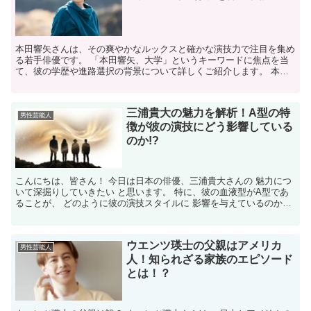
本田響矢さんは、その爽やかなルックスと確かな演技力で注目を集め
る若手俳優です。 ​「本田響矢、大学」というキーワードに焦点を当
て、彼の学歴や進路選択の背景について詳しくご紹介します。​ 本田
響矢は大学に進学しているの？ 結論から申し上げます...
三浦貴大の魅力を解析！A型の特
男性芸能人
徴が彼の演技にどう影響している
のか!?
こんにちは、皆さん！ 今日は日本の俳優、三浦貴大さんの 魅力につ
いて深掘りしていきたい と思います。 特に、彼の血液型がA型であ
ることが、 どのように彼の演技スタイルに 影響を与えているのかを
見ていきましょう。 A型の人々はしばしば、真面...
ウエンツ瑛士の父親はアメリカ
男性芸能人
人！知られざる家族のエピソード
とは！？