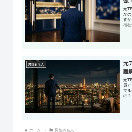
強
元T
かの
すが
福祉
元
男性有名人
難
元T
員と
マル
の？
ホーム
男性有名人