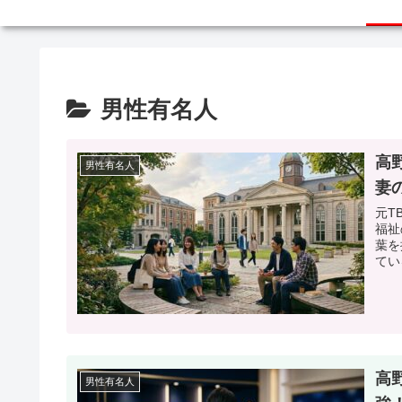
男性有名人
高
男性有名人
妻
元T
福祉
葉を
てい
高
男性有名人