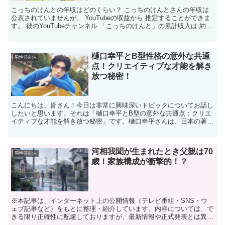
こっちのけんとの年収はどのくらい？ こっちのけんとさんの年収は
公表されていませんが、 YouTubeの収益から 推定することができま
す。 彼のYouTubeチャンネル 「こっちのけんと」の累計収入は 約
3,582万円とされています。 これ...
樋口幸平とB型性格の意外な共通
男性芸能人
点！クリエイティブな才能を解き
放つ秘密！
こんにちは、皆さん！今日は非常に興味深いトピックについてお話し
したいと思います。それは「樋口幸平とB型の意外な共通点：クリエ
イティブな才能を解き放つ秘密」です。樋口幸平さんは、日本の著名
なクリエイターであり、彼の作品は多くの人々に影響を与え...
河相我聞が生まれたとき父親は70
男性芸能人
歳！家族構成が衝撃的！？
※本記事は、インターネット上の公開情報（テレビ番組・SNS・ウ
ェブ記事など）をもとに整理・紹介しています。内容については、で
きる限り正確性に配慮しておりますが、最新情報や正式発表とは異な
る場合があります。 ※人物への誹謗中傷や断定的な表現を...