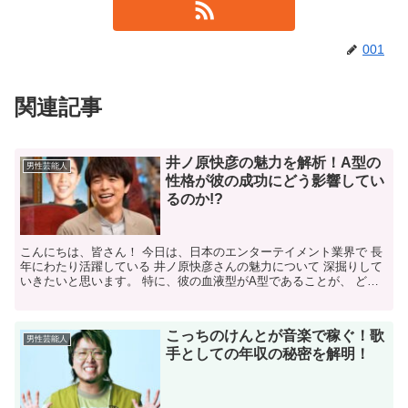
001
関連記事
井ノ原快彦の魅力を解析！A型の
男性芸能人
性格が彼の成功にどう影響してい
るのか!?
こんにちは、皆さん！ 今日は、日本のエンターテイメント業界で 長
年にわたり活躍している 井ノ原快彦さんの魅力について 深掘りして
いきたいと思います。 特に、彼の血液型がA型であることが、 どの
ように彼のキャリアや人間性に 影響を与えているの...
こっちのけんとが音楽で稼ぐ！歌
男性芸能人
手としての年収の秘密を解明！