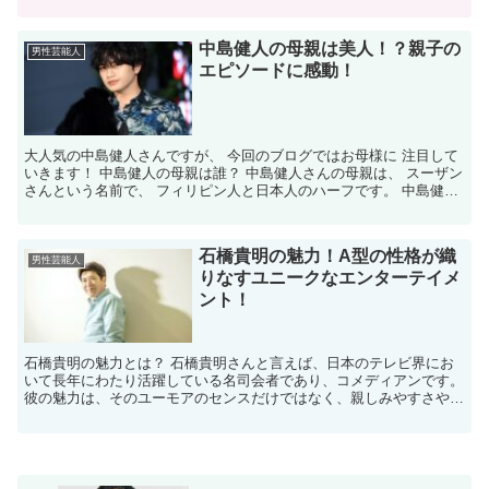
中島健人の母親は美人！？親子の
男性芸能人
エピソードに感動！
大人気の中島健人さんですが、 今回のブログではお母様に 注目して
いきます！ 中島健人の母親は誰？ 中島健人さんの母親は、 スーザン
さんという名前で、 フィリピン人と日本人のハーフです。 中島健人
さんはクォーター ということになります。 中島...
石橋貴明の魅力！A型の性格が織
男性芸能人
りなすユニークなエンターテイメ
ント！
石橋貴明の魅力とは？ 石橋貴明さんと言えば、日本のテレビ界にお
いて長年にわたり活躍している名司会者であり、コメディアンです。
彼の魅力は、そのユーモアのセンスだけではなく、親しみやすさや人
柄の良さにもあります。石橋さんは、多くの人々に愛される...