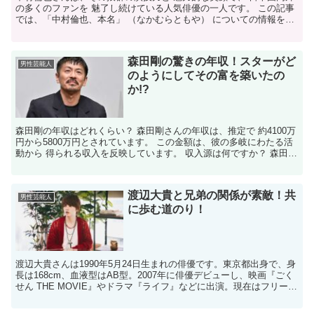
の多くのファンを 魅了し続けている人気俳優の一人です。 この記事
では、「中村倫也、本名」 （なかむらともや） についての情報をお
伝えします！ 彼のファンであれば誰もが知りたい ...
森田剛の驚きの年収！スターがど
男性芸能人
のようにしてその富を築いたの
か!?
森田剛の年収はどれくらい？ 森田剛さんの年収は、推定で 約4100万
円から5800万円とされています。 この金額は、彼の多岐にわたる活
動から 得られる収入を反映しています。 収入源は何ですか？ 森田剛
さんの収入源は主に以下の4つです： 映画...
渡辺大貴と兄弟の関係が素敵！共
男性芸能人
に歩む道のり！
渡辺大貴さんは1990年5月24日生まれの俳優です。東京都出身で、身
長は168cm、血液型はAB型。2007年に俳優デビューし、映画『ごく
せん THE MOVIE』やドラマ『ライフ』などに出演。現在はフリーで
活動し、TikTokのショートド...