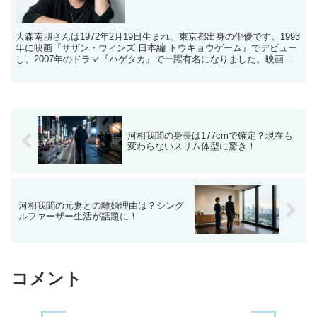
大森南朋さんは1972年2月19日生まれ、東京都出身の俳優です。1993
年に映画『サザン・ウィンズ 日本編 トウキョウゲーム』でデビュー
し、2007年のドラマ『ハゲタカ』で一躍有名になりました。映画や
ドラマで多くの賞を受賞し、幅広い役柄で活...
河相我聞の身長は177cmで確定？現在も
変わらないスリム体型に驚き！
河相我聞の元妻との離婚理由は？シング
ルファーザー生活が話題に！
コメント