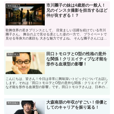
市川團子の妹は4歳差の一般人！
男性芸能人
兄のインスタ撮影を担当するほど
仲が良すぎる！？
歌舞伎界の若きプリンスとして、 目覚ましい活躍を続けている市川
團子さん。 舞台の上で見せる凛とした姿の一方で、 プライベートで
見せる等身大の素顔も 大きな魅力ですよね。 そんな團子さんには、
実は4歳年下の とても仲の良い妹さんがいます。 現...
田口トモロヲとO型の性格の意外
男性芸能人
な関係！クリエイティブな才能を
形作る血液型の影響！
こんにちは、皆さん！今日は非常に興味深いトピックについてお話し
します。それは「田口トモロヲとO型の意外な関係：クリエイティブ
な才能を形作る血液型の影響」です。田口トモロヲさんは、日本のエ
ンターテイメント業界で広く知られているクリエイティブな...
大森南朋の年収がすごい！俳優と
男性芸能人
してのキャリアを振り返る！