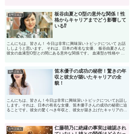
ます。 橋本環奈の母親はどんな人？ 橋本環奈さん...
板谷由夏とO型の意外な関係！性
女性芸能人
格からキャリアまでどう影響して
いる⁉
こんにちは、皆さん！ 今日は非常に興味深いトピックについて お話
ししようと思います。 それは、日本の有名な女優、 板谷由夏さんと
彼女の血液型O型との間にある意外な関係です。 血液型が性格や キ
ャリアにどのように影響を与えるかについて、 詳...
笛木優子の成功の秘密！驚きの年
女性芸能人
収と彼女が築いたキャリアの全
貌！
こんにちは、皆さん！今日は非常に興味深いトピックについてお話し
します。それは、日本の有名な女優、笛木優子さんの成功の秘密に迫
ることです。彼女の驚くべき年収と、彼女が築き上げたキャリアの全
貌を掘り下げていきましょう。笛木優子さんは、その美しい...
仁藤萌乃に絶縁の事実は確認され
女性芸能人
ていない！姉との関係はどうなっ