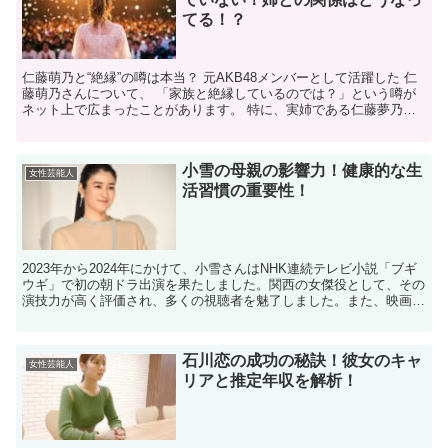
てる！？
仁藤萌乃と“絶縁”の噂は本当？ 元AKB48メンバーとして活躍した 仁
藤萌乃さんについて、 「家族と絶縁しているのでは？」という噂が
ネット上で広まったことがあります。 特に、実姉である仁藤夢乃さ
んの活動が 注目を集めた2023年前後から、...
小雪の母親の影響力！健康的な生
女性芸能人
活習慣の重要性！
2023年から2024年にかけて、小雪さんはNHK連続テレビ小説「ブギ
ウギ」で初の朝ドラ出演を果たしました。関西の女傑役として、その
演技力が高く評価され、多くの視聴者を魅了しました。また、映画や
ドラマでも活躍し続け、幅広い役柄をこなす実力派...
石川恋の成功の秘訣！彼女のキャ
女性芸能人
リアと推定年収を解析！