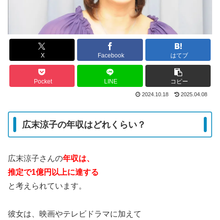
X
Facebook
はてブ
Pocket
LINE
コピー
2024.10.18
2025.04.08
広末涼子の年収はどれくらい？
広末涼子さんの
年収は、
推定で1億円以上に達する
と考えられています。
彼女は、映画やテレビドラマに加えて