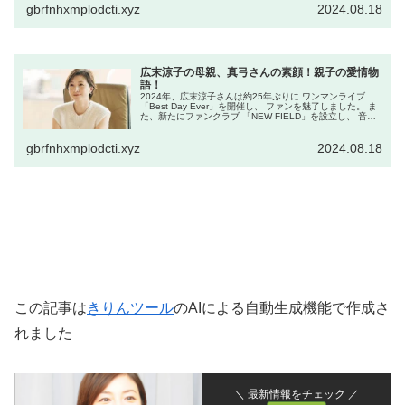
gbrfnhxmplodcti.xyz
2024.08.18
広末涼子の母親、真弓さんの素顔！親子の愛情物
語！
2024年、広末涼子さんは約25年ぶりに ワンマンライブ
「Best Day Ever」を開催し、 ファンを魅了しました。 ま
た、新たにファンクラブ 「NEW FIELD」を設立し、 音楽
活動を再開するなど、 多方面での活躍が注目されていま
す...
gbrfnhxmplodcti.xyz
2024.08.18
この記事は
きりんツール
のAIによる自動生成機能で作成さ
れました
＼ 最新情報をチェック ／