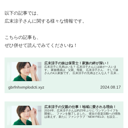
以下の記事では、
広末涼子さんに関する様々な情報です。
こちらの記事も、
ぜひ併せて読んでみてくださいね！
広末涼子の妹は保育士！家族の絆が深い！
広末涼子に兄弟はいる？ 広末涼子さんには妹が一人いま
す。 家族構成は、父親、母親、 広末涼子さん、 そして妹
さんの4人家族です。 広末涼子の兄弟はどんな人？ 広末涼
子さんの妹の名前は 廣末衣美（えみ）さんです。 広末涼子
さんより3歳年下で、...
gbrfnhxmplodcti.xyz
2024.08.17
広末涼子の父親の仕事！地域に愛される理由！
2024年、広末涼子さんは約25年ぶりに ワンマンライブを
開催し、 ファンを魅了しました。 彼女の音楽活動への情熱
は衰えず、新たに ファンクラブ「NEW FIELD」を設立
し、 さらなる活躍が期待されています。 多彩な魅力のある
広末涼子さん...