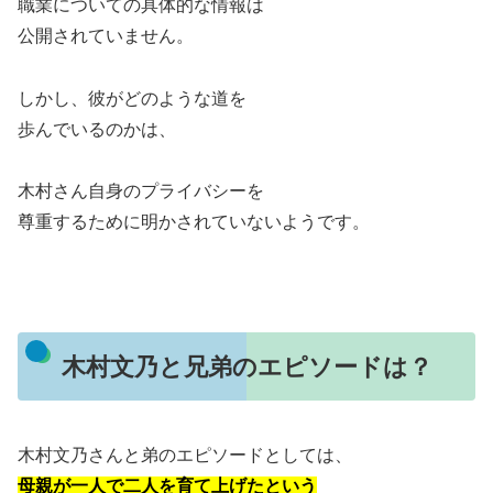
職業についての具体的な情報は
公開されていません。
しかし、彼がどのような道を
歩んでいるのかは、
木村さん自身のプライバシーを
尊重するために明かされていないようです。
木村文乃と兄弟のエピソードは？
木村文乃さんと弟のエピソードとしては、
母親が一人で二人を育て上げたという