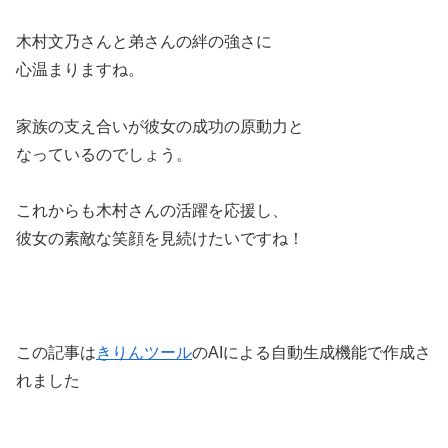
木村文乃さんと弟さんの絆の強さに
心温まりますね。
家族の支え合いが彼女の成功の原動力と
なっているのでしょう。
これからも木村さんの活躍を応援し、
彼女の素敵な笑顔を見続けたいですね！
この記事は
きりんツール
のAIによる自動生成機能で作成さ
れました