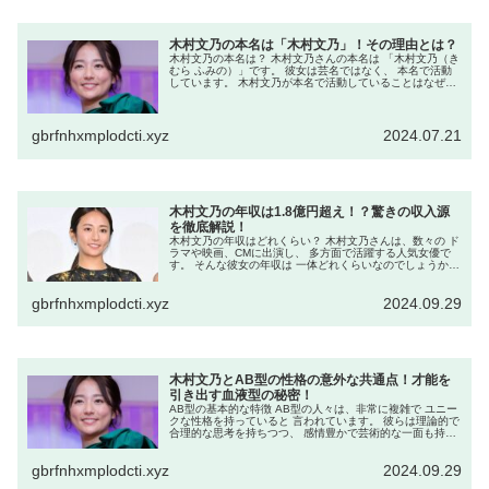
木村文乃の本名は「木村文乃」！その理由とは？
木村文乃の本名は？ 木村文乃さんの本名は 「木村文乃（き
むら ふみの）」です。 彼女は芸名ではなく、 本名で活動
しています。 木村文乃が本名で活動していることはなぜ明
らかになった？ 木村文乃さんが本名で 活動していること
は、 公式プロフィー...
gbrfnhxmplodcti.xyz
2024.07.21
木村文乃の年収は1.8億円超え！？驚きの収入源
を徹底解説！
木村文乃の年収はどれくらい？ 木村文乃さんは、数々の ド
ラマや映画、CMに出演し、 多方面で活躍する人気女優で
す。 そんな彼女の年収は 一体どれくらいなのでしょうか？
木村文乃の年収は1.8億円超え？ 最新の情報によると、木
村文乃さんの 推...
gbrfnhxmplodcti.xyz
2024.09.29
木村文乃とAB型の性格の意外な共通点！才能を
引き出す血液型の秘密！
AB型の基本的な特徴 AB型の人々は、非常に複雑で ユニー
クな性格を持っていると 言われています。 彼らは理論的で
合理的な思考を持ちつつ、 感情豊かで芸術的な一面も持っ
ています。 この独特な組み合わせが、 AB型の人々を非常
に魅力的にします...
gbrfnhxmplodcti.xyz
2024.09.29