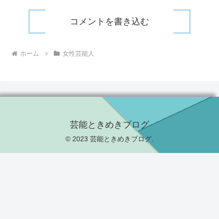
コメントを書き込む
ホーム
女性芸能人
芸能ときめきブログ
© 2023 芸能ときめきブログ.