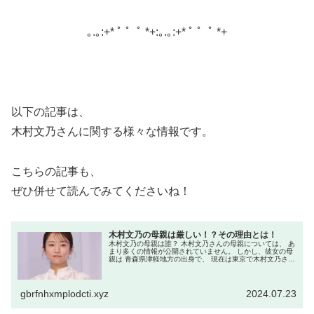
｡.｡:+* ﾟ ゜ﾟ *+:｡.｡:+* ﾟ ゜ﾟ *+
以下の記事は、
木村文乃さんに関する様々な情報です。
こちらの記事も、
ぜひ併せて読んでみてくださいね！
木村文乃の母親は厳しい！？その理由とは！
木村文乃の母親は誰？ 木村文乃さんの母親については、 あ
まり多くの情報が公開されていません。 しかし、彼女の母
親は 青森県津軽地方の出身で、 現在は東京で木村文乃さん
と 一緒に暮らしているようです。 木村文乃の母親はどんな
人？ 木村文乃さん...
gbrfnhxmplodcti.xyz
2024.07.23