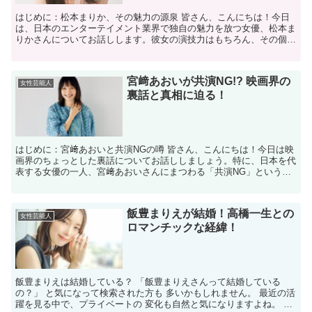
はじめに：松本まりか、その魅力の源泉 皆さん、こんにちは！今日
は、日本のエンターテイメント業界で独自の魅力を放つ女優、松本ま
りかさんについてお話しします。彼女の演技力はもちろん、その個性
的なキャラクターが多くのファンを魅了しています。では、...
宮﨑あおいが共演NG!? 映画界の
女性芸能人
裏話と真相に迫る！
はじめに：宮﨑あおいと共演NGの噂 皆さん、こんにちは！今日は映
画界のちょっとした裏話についてお話ししましょう。特に、日本を代
表する女優の一人、宮﨑あおいさんにまつわる「共演NG」という噂
に焦点を当ててみたいと思います。この噂はどこから来た...
飯豊まりえが結婚！高橋一生との
女性芸能人
ロマンチックな経緯！
飯豊まりえは結婚している？ 「飯豊まりえさんって結婚している
の？」 と気になって検索された方も 多いかもしれません。 最近の活
躍を見る中で、プライベートの 変化も自然と気になりますよね。 結