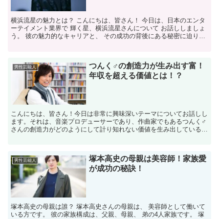
横浜流星の魅力とは？ こんにちは、皆さん！ 今日は、日本のエンタ
ーテイメント業界で 輝く星、横浜流星さんについて お話ししましょ
う。 彼の魅力的なキャリアと、 その成功の背後にある秘密に迫りま
す。 横浜流星さんと言えば、 その端正な顔立ちと...
つんく♂の創造力が生み出す富！
男性芸能人
年収を超える価値とは！？
こんにちは、皆さん！今日は非常に興味深いテーマについてお話しし
ます。それは、音楽プロデューサーであり、作曲家でもあるつんく♂
さんの創造力がどのようにして計り知れない価値を生み出しているの
かという話です。彼の業績を通じて、単なる年収を超える「...
塚本高史の母親は美容師！家族愛
男性芸能人
が成功の秘訣！
塚本高史の母親は誰？ 塚本高史さんの母親は、 美容師として働いて
いる方です。 彼の家族構成は、父親、母親、 弟の4人家族です。 塚