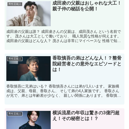
成田凌の父親はおしゃれな大工！
男性芸能人
親子仲の秘話を公開！
成田凌の父親は誰？ 成田凌さんの父親は、成田茂さん という名前で
す。 茂さんは大工として働いており、 職人気質な性格が伺えます。
成田凌の父親はどんな人？ 茂さんは非常にマイペースな 性格で知ら
れています。 例えば、成田凌さんが高校に入学し...
香取慎吾の弟はどんな人！？整骨
男性芸能人
院経営者との意外なエピソードと
は！
香取慎吾に兄弟はいる？ 香取慎吾さんには弟が1人います。 家族構
成は、父親、母親、香取さん、 そして弟の4人家族です。 香取さん
が兄で、弟とは年齢差が少なく、 親しい関係にあります​。 香取慎吾
の兄弟はどんな人？ 香取慎吾さんの弟は「香取裕...
横浜流星の年収は驚きの3億円超
男性芸能人
え！その秘密とは！？