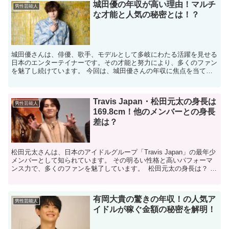
城田優の年収が高い理由！マルチ
男性芸能人
な才能と人気の秘密とは！？
​城田優さんは、俳優、歌手、モデルとして多岐にわたる活躍を見せる
日本のエンターテイナーです。​その才能と努力により、多くのファン
を魅了し続けています。 ​今回は、城田優さんの年収に焦点を当て、
彼の収入源や活動内容について詳しくご紹介します。...
Travis Japan・松田元太の身長は
男性芸能人
169.8cm！他のメンバーとの身長
差は？
松田元太さんは、日本のアイドルグループ「Travis Japan」の最年少
メンバーとして知られています。 ​その明るい性格と高いパフォーマ
ンス力で、多くのファンを魅了しています。 ​ 松田元太の身長は？ 松
田元太さんの身長については、公式プ...
有岡大貴の驚きの年収！の人気ア
男性芸能人
イドルが稼ぐ金額の秘密を解明！