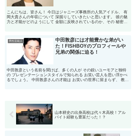
こんにちは、皆さん！ 今日はジャニーズ事務所の人気アイドル、 有
岡大貴さんの年収について 深掘りしていきたいと思います。 彼の魅
力と才能がどのようにして 金額に反映されているのか、その 秘密を
一緒に解明していきましょう！ 有岡大貴とは？ ま...
中田敦彦には才能豊かな弟がい
男性芸能人
た！FISHBOYのプロフィールや
兄弟の関係に迫る！
中田敦彦という名前を聞けば、多くの人が その鋭いユーモアと独特
の プレゼンテーションスタイルで知られる お笑い芸人を思い浮かべ
るでしょう。 中田敦彦さんの才能は お笑いの世界に留まらず、 教育
系YouTuberとしても活躍しています。 そん...
山本耕史の出身高校は代々木高校！アル
バイト経験も豊富だった！？