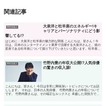
関連記事
大泉洋と牡羊座のエネルギー!キ
男性芸能人
ャリアとパーソナリティにどう影
響してる!?
はじめに：大泉洋と牡羊座の魅力的な関係 こんにちは、皆さん！今
日は、日本のエンターテイメント業界で活躍する大泉洋さんと、彼の
星座である牡羊座について掘り下げていきたいと思います。牡羊座の
生まれの大泉洋さんは、そのエネルギッシュで情熱的な性格...
竹野内豊の年収大公開!?人気俳優
男性芸能人
の驚きの収入源!
こんにちは、皆さん！ 今日は非常に興味深い トピックについてお話
しします。 それは、日本の人気俳優、 竹野内豊さんの年収について
です。 竹野内豊さんは、その端正なルックスと 卓越した演技力で知
られていますが、 彼の収入源は一体 どのようなも...