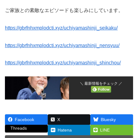
ご家族との素敵なエピソードも楽しみにしています。
https://gbrfnhxmplodcti.xyz/uchiyamashinji_seikaku/
https://gbrfnhxmplodcti.xyz/uchiyamashinji_nensyuu/
https://gbrfnhxmplodcti.xyz/uchiyamashinji_shinchou/
＼ 最新情報をチェック ／
Facebook
X
Bluesky
Threads
Hatena
LINE