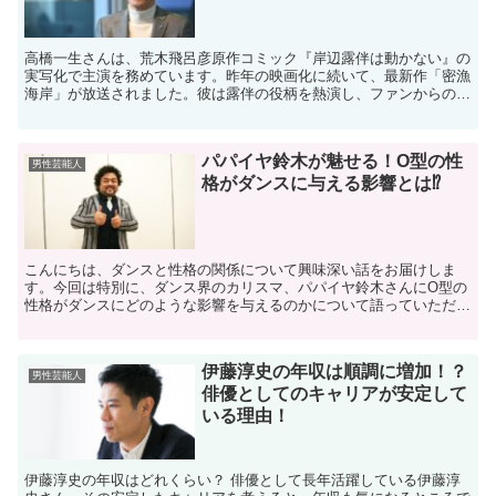
高橋一生さんは、荒木飛呂彦原作コミック『岸辺露伴は動かない』の
実写化で主演を務めています。昨年の映画化に続いて、最新作「密漁
海岸」が放送されました。彼は露伴の役柄を熱演し、ファンからの期
待も高まっています。 大活躍の高橋一生さんですが、ご結...
パパイヤ鈴木が魅せる！O型の性
男性芸能人
格がダンスに与える影響とは⁉
こんにちは、ダンスと性格の関係について興味深い話をお届けしま
す。今回は特別に、ダンス界のカリスマ、パパイヤ鈴木さんにO型の
性格がダンスにどのような影響を与えるのかについて語っていただき
ました。初心者の方にもわかりやすく解説していきますので、...
伊藤淳史の年収は順調に増加！？
男性芸能人
俳優としてのキャリアが安定して
いる理由！
伊藤淳史の年収はどれくらい？ 俳優として長年活躍している伊藤淳