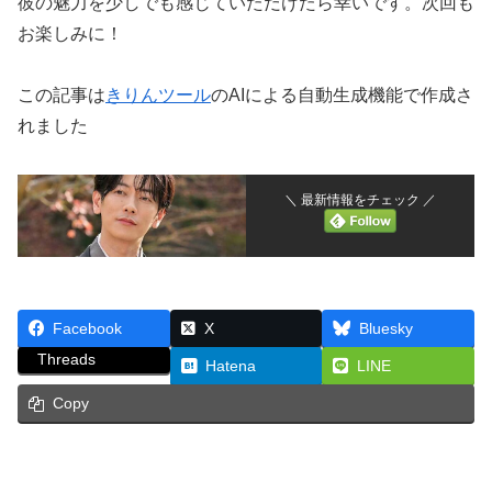
彼の魅力を少しでも感じていただけたら幸いです。次回も
お楽しみに！
この記事は
きりんツール
のAIによる自動生成機能で作成さ
れました
＼ 最新情報をチェック ／
Facebook
X
Bluesky
Threads
Hatena
LINE
Copy