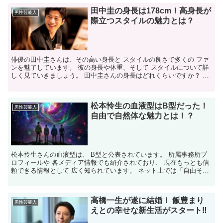
田中圭の身長は178cm！高身長が
男性芸能人
際立つスタイルの魅力とは？
俳優の田中圭さんは、その高い身長と スタイルの良さで多くの ファ
ンを魅了しています。 彼の身長や体重、そして スタイルについて詳
しく見ていきましょう。 田中圭さんの身長はどれくらいですか？ 公
式プロフィールによれば、 田中圭さんの身長は17...
松本怜生の血液型はB型だった！
男性芸能人
自由で自然体な魅力とは！？
松本怜生さんの血液型は、 B型と公表されています。 所属事務所プ
ロフィールや 各メディア情報でも紹介されており、 現在もっとも信
頼できる情報として 広く知られています。 ネット上では「自由そ
う」 「マイペースっぽい」など、 B型らしいイメー...
高橋一生が遂に結婚！ 飯豊まり
男性芸能人
えとの幸せな新生活がスタート‼