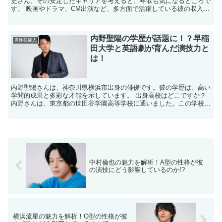
史さん。その安定したキャリアを考えると、年収も気になるところで
す。 映画やドラマ、CM出演など、多方面で活躍している彼の収入に
ついて詳しく見ていきましょう。 伊藤淳史の主な収...
内野聖陽の学歴が話題に！？早稲
男性芸能人
田大学と英語劇が育んだ演技力と
は！
内野聖陽さんは、神奈川県横浜市出身の俳優です。彼の学歴は、高い
学問的成果と多彩な才能を示しています。 出身高校はどこですか？
内野さんは、東京都の世田谷学園高等学校に通いました。この学校
は、曹洞宗が運営する男子校で、仏教の教えを重視した教育...
中村倫也の魅力を解析！A型の性格が彼
の演技にどう影響しているのか!?
横浜流星の魅力を解析！O型の性格が彼