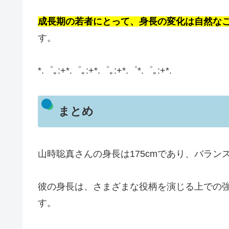
成長期の若者にとって、身長の変化は自然な
す。
*.゜｡:+*.゜｡:+*.゜｡:+*.゜*.゜｡:+*.
まとめ
山時聡真さんの身長は175cmであり、バラ
彼の身長は、さまざまな役柄を演じる上での
す。