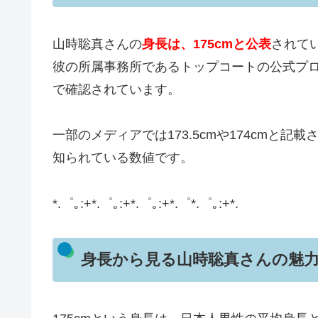
山時聡真さんの
身長は、175cmと公表
されて
彼の所属事務所であるトップコートの公式プ
で確認されています。
一部のメディアでは173.5cmや174cmと記
知られている数値です。
*.゜｡:+*.゜｡:+*.゜｡:+*.゜*.゜｡:+*.
身長から見る山時聡真さんの魅