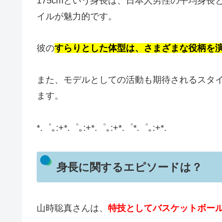
175cmという身長は、日本人男性の平均身
イルが魅力的です。
彼の
すらりとした体型は、さまざまな役柄を
また、モデルとしての活動も期待されるスタ
ます。
*.゜｡:+*.゜｡:+*.゜｡:+*.゜*.゜｡:+*.
身長に関するエピソードは？
山時聡真さんは、
特技としてバスケットボー