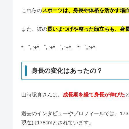
これらの
スポーツは、身長や体格を活かす場
また、彼の
長いまつげや整った顔立ちも、身
*.゜｡:+*.゜｡:+*.゜｡:+*.゜*.゜｡:+*.
身長の変化はあったの？
山時聡真さんは、
成長期を経て身長が伸びた
過去のインタビューやプロフィールでは、173.
現在は175cmとされています。