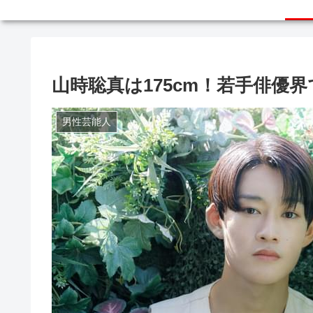
山時聡真は175cm！若手俳優
男性芸能人