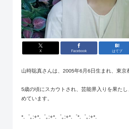
X
Facebook
はてブ
山時聡真さんは、2005年6月6日生まれ、東
5歳の頃にスカウトされ、芸能界入りを果たし
めています。
*.゜｡:+*.゜｡:+*.゜｡:+*.゜*.゜｡:+*.