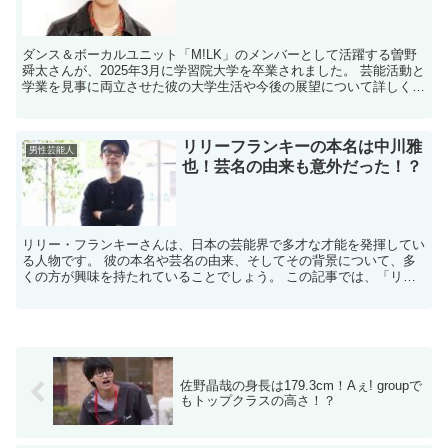
ダンス＆ボーカルユニット「M!LK」のメンバーとして活躍する曽野
舜太さんが、2025年3月に学習院大学を卒業されました。​ 芸能活動と
学業を見事に両立させた彼の大学生活や今後の展望について詳しくご
紹介します。 ​✯¸.•´*¨`*•✿ ✿•...
リリーフランキーの本名は中川雅
男性芸能人
也！芸名の由来も意外だった！？
リリー・フランキーさんは、日本の芸能界で多才な才能を発揮してい
る人物です。 ​彼の本名や芸名の由来、そしてその背景について、多
くの方が興味を持たれていることでしょう。 ​この記事では、「リリ
ー・フランキー、本名」というキーワードに焦点を当て...
佐野晶哉の身長は179.3cm！Aぇ! groupで
もトップクラスの高さ！？