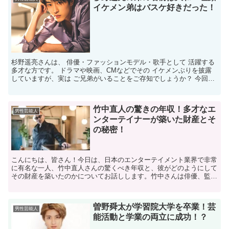
イケメン弟はバスケ好きだった！
杉野遥亮さんは、 俳優・ファッションモデル・歌手として 活躍する
多才な方です。 ドラマや映画、CMなどでその イケメンぶりを披露
していますが、実は ご兄弟がいることをご存知でしょうか？ 今回の
ブログでは、杉野遥亮さんの ご兄弟について気にな...
竹中直人の驚きの年収！多才なエ
男性芸能人
ンターテイナーが築いた財産とそ
の秘密！
こんにちは、皆さん！今日は、日本のエンターテイメント業界で非常
に有名な一人、竹中直人さんの驚くべき年収と、彼がどのようにして
その財産を築いたのかについてお話しします。竹中さんは俳優、監
督、コメディアンとして多岐にわたる才能を発揮しており、そ...
曽野舜太が学習院大学を卒業！芸
男性芸能人
能活動と学業の両立に成功！？