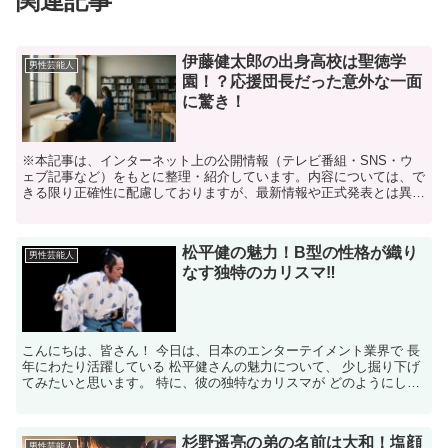
関連記事
伊藤健太郎の出身高校は聖徳学
男性芸能人
園！？応援団長だった意外な一面
に驚き！
※本記事は、インターネット上の公開情報（テレビ番組・SNS・ウ
ェブ記事など）をもとに整理・紹介しています。内容については、で
きる限り正確性に配慮しておりますが、最新情報や正式発表とは異な
る場合があります。 ※人物への誹謗中傷や断定的な表現を...
松平健の魅力！B型の性格が織り
男性芸能人
なす独特のカリスマ‼
こんにちは、皆さん！ 今日は、日本のエンターテイメント業界で 長
年にわたり活躍している 松平健さんの魅力について、 少し掘り下げ
てみたいと思います。 特に、彼の独特なカリスマが どのようにして
B型の性格特性と 結びついているのかを見ていきま...
杉野遥亮の弟の名前は大和！塩顔
男性芸能人