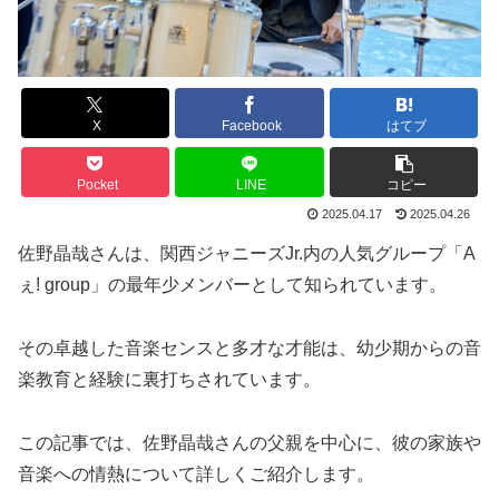
X
Facebook
はてブ
Pocket
LINE
コピー
2025.04.17
2025.04.26
佐野晶哉さんは、関西ジャニーズJr.内の人気グループ「A
ぇ! group」の最年少メンバーとして知られています。
その卓越した音楽センスと多才な才能は、幼少期からの音
楽教育と経験に裏打ちされています。
この記事では、佐野晶哉さんの父親を中心に、彼の家族や
音楽への情熱について詳しくご紹介します。