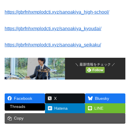
https://gbrfnhxmplodcti.xyz/sanoakiya_high-school/
https://gbrfnhxmplodcti.xyz/sanoakiya_kyoudai/
https://gbrfnhxmplodcti.xyz/sanoakiya_seikaku/
＼ 最新情報をチェック ／
Facebook
X
Bluesky
Threads
Hatena
LINE
Copy