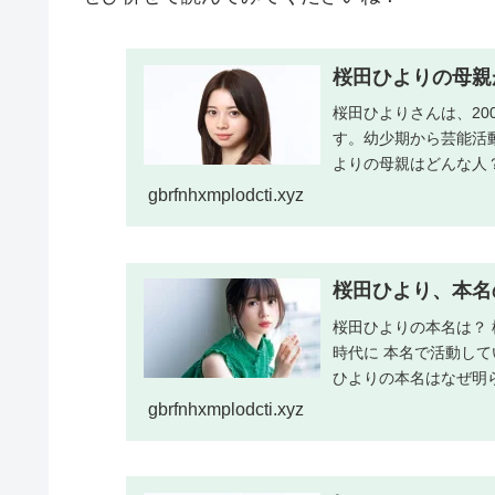
桜田ひよりの母親
桜田ひよりさんは、20
す。幼少期から芸能活
よりの母親はどんな人
などの詳細な情...
gbrfnhxmplodcti.xyz
桜田ひより、本名
桜田ひよりの本名は？ 
時代に 本名で活動して
ひよりの本名はなぜ明
は、彼女...
gbrfnhxmplodcti.xyz