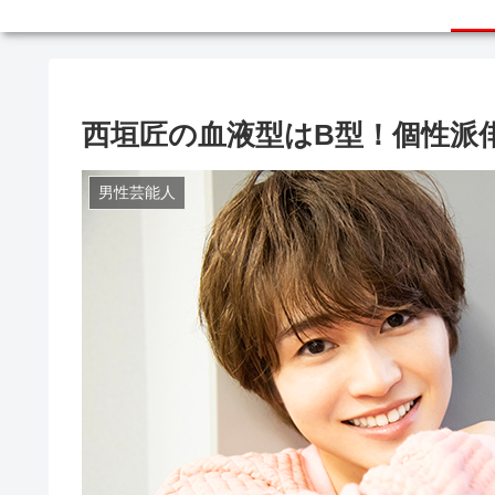
西垣匠の血液型はB型！個性派
男性芸能人