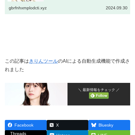
す。 兄は寿司職人として働いており、 姉は保健の先生をし
ています。 長濱ねる...
gbrfnhxmplodcti.xyz
2024.09.30
この記事は
きりんツール
のAIによる自動生成機能で作成さ
れました
＼ 最新情報をチェック ／
Facebook
X
Bluesky
Threads