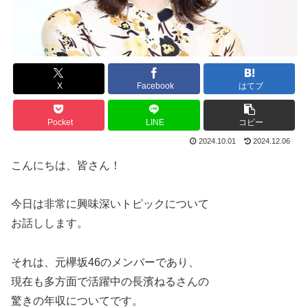
X
Facebook
はてブ
Pocket
LINE
コピー
2024.10.01
2024.12.06
こんにちは、皆さん！
今日は非常に興味深いトピックについて
お話しします。
それは、元欅坂46のメンバーであり、
現在も多方面で活躍中の長濱ねるさんの
驚きの年収についてです。