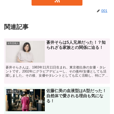
001
関連記事
蒼井そらは5人兄弟だった！？知
女性芸能人
られざる家族との関係に迫る！
蒼井そらさんは、1983年11月11日生まれ、東京都出身の女優・タレ
ントです。2002年にグラビアデビューし、その後AV女優としても活
躍しました。その後、女優やタレントとしても広く活動し、特にアジ
ア圏で高い人気を誇ります。中国では歌手活動や...
佐藤仁美の血液型はA型だった！
女性芸能人
自然体で愛される理由も気にな
る！