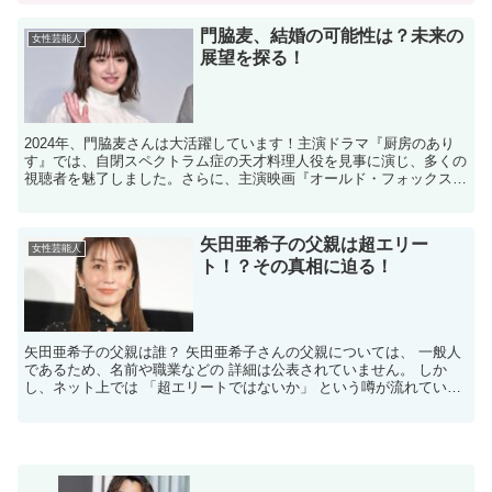
門脇麦、結婚の可能性は？未来の
女性芸能人
展望を探る！
2024年、門脇麦さんは大活躍しています！主演ドラマ『厨房のあり
す』では、自閉スペクトラム症の天才料理人役を見事に演じ、多くの
視聴者を魅了しました。さらに、主演映画『オールド・フォックス
11歳の選択』や舞台『未来少年コナン』への出演も決定...
矢田亜希子の父親は超エリー
女性芸能人
ト！？その真相に迫る！
矢田亜希子の父親は誰？ 矢田亜希子さんの父親については、 一般人
であるため、名前や職業などの 詳細は公表されていません。 しか
し、ネット上では 「超エリートではないか」 という噂が流れていま
す。 矢田亜希子の父親はどんな人？ 矢田亜希子さん...