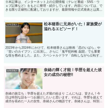
※本記事は、インターネット上の公開情報（テレビ番組・SNS・ウ
ェブ記事など）をもとに整理・紹介しています。内容については、で
きる限り正確性に配慮しておりますが、最新情報や正式発表とは異な
る場合があります。 ※人物への誹謗中傷や断定的な表現を...
松本穂香に兄弟がいた！家族愛が
女性芸能人
溢れるエピソード！
2023年から2024年にかけて、松本穂香さんは映画「恋のいばら」や
「笑いのカイブツ」に出演し、さらに「鬼平犯科帳 血闘」でも重要
な役を務めました。また、スペシャルドラマ「自転しながら公転す
る」で主演を務めるなど、多方面で活躍しています。 ...
奈緒の輝く才能！学歴を超えた彼
女性芸能人
女の成功の秘密‼
奈緒の旅立ち：学歴を超えた才能の始まり こんにちは、皆さん！今
日は特別な話を一つお届けしたいと思います。それは、学歴を超えて
成功を収めた一人の女性、奈緒さんの物語です。奈緒さんは、特別な
名門大学を卒業したわけではありませんが、その才能と努力...