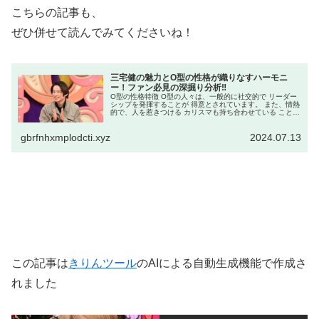
こちらの記事も、
ぜひ併せて読んでみてくださいね！
三宅健の魅力とO型の性格が織りなすハーモニ
ー！ファン必見の深掘り分析‼
O型の性格特徴 O型の人々は、一般的に社交的で リーダー
シップを発揮することが 得意とされています。 また、情熱
的で、人を惹きつける カリスマも持ち合わせている ことが
多いですね。 これらの特徴は、三宅健さんの パブリックイ
メージと 非常に...
gbrfnhxmplodcti.xyz
2024.07.13
この記事は
きりんツール
のAIによる自動生成機能で作成さ
れました