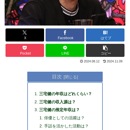
X
Facebook
はてブ
Pocket
LINE
コピー
2024.08.12
2024.11.09
目次
三宅健の年収はどれくらい？
三宅健の収入源は？
三宅健の推定年収は？
俳優としての活躍は？
手話を活かした活動は？