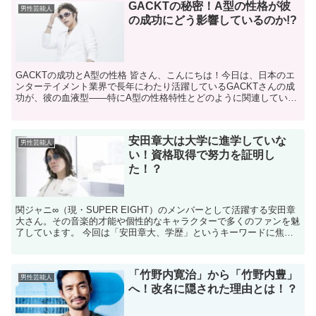
GACKTの秘密！A型の性格が彼
男性芸能人
の成功にどう影響しているのか!?
GACKTの成功とA型の性格 皆さん、こんにちは！今日は、日本のエ
ンターテイメント業界で長年にわたり活躍しているGACKTさんの成
功が、彼の血液型――特にA型の性格特性とどのように関連している
のかについてお話しします。GACKTさんといえば...
安田章大は大学に進学していな
男性芸能人
い！資格取得で努力を証明し
た！？
関ジャニ∞（現・SUPER EIGHT）のメンバーとして活躍する安田章
大さん。​その音楽的才能や個性的なキャラクターで多くのファンを魅
了しています。​ 今回は「安田章大、学歴」というキーワードに焦点
を当て、彼の学歴や学生時代のエピソードにつ...
「竹野内寛治」から「竹野内豊」
男性芸能人
へ！改名に隠された理由とは！？