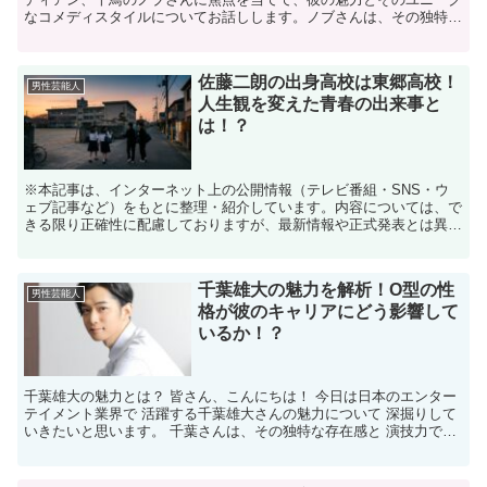
なコメディスタイルについてお話しします。ノブさんは、その独特な
キャラクターと笑いに満ちたパフォーマンスで多くのファン...
佐藤二朗の出身高校は東郷高校！
男性芸能人
人生観を変えた青春の出来事と
は！？
※本記事は、インターネット上の公開情報（テレビ番組・SNS・ウ
ェブ記事など）をもとに整理・紹介しています。内容については、で
きる限り正確性に配慮しておりますが、最新情報や正式発表とは異な
る場合があります。 ※人物への誹謗中傷や断定的な表現を...
千葉雄大の魅力を解析！O型の性
男性芸能人
格が彼のキャリアにどう影響して
いるか！？
千葉雄大の魅力とは？ 皆さん、こんにちは！ 今日は日本のエンター
テイメント業界で 活躍する千葉雄大さんの魅力について 深掘りして
いきたいと思います。 千葉さんは、その独特な存在感と 演技力で多
くのファンを魅了していますが、 彼の魅力はどこか...