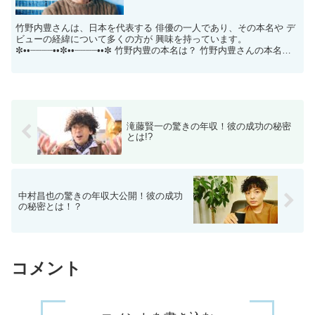
竹野内豊さんは、日本を代表する 俳優の一人であり、その本名や デ
ビューの経緯について多くの方が 興味を持っています。
✼••┈┈┈┈••✼••┈┈┈┈••✼ 竹野内豊の本名は？ 竹野内豊さんの本名は
「竹野内寛治（たけのうち かんじ）」です...
滝藤賢一の驚きの年収！彼の成功の秘密
とは!?
中村昌也の驚きの年収大公開！彼の成功
の秘密とは！？
コメント