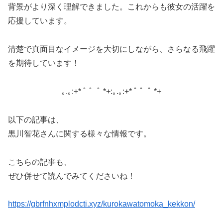
背景がより深く理解できました。
これからも彼女の活躍を
応援しています。
清楚で真面目なイメージを大切にしながら、さらなる飛躍
を期待しています！
｡.｡:+* ﾟ ゜ﾟ *+:｡.｡:+* ﾟ ゜ﾟ *+
以下の記事は、
黒川智花さんに関する様々な情報です。
こちらの記事も、
ぜひ併せて読んでみてくださいね！
https://gbrfnhxmplodcti.xyz/kurokawatomoka_kekkon/