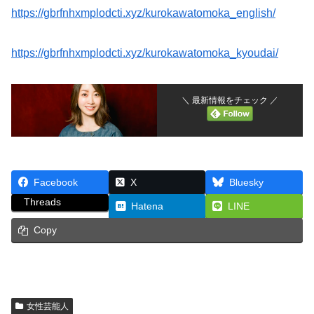
https://gbrfnhxmplodcti.xyz/kurokawatomoka_english/
https://gbrfnhxmplodcti.xyz/kurokawatomoka_kyoudai/
＼ 最新情報をチェック ／
Facebook
X
Bluesky
Threads
Hatena
LINE
Copy
女性芸能人