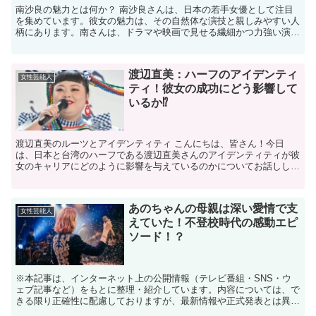
南沙良の魅力とは何か？ 南沙良さんは、日本の若手女優として注目
を集めています。彼女の魅力は、その自然体な演技と親しみやすい人
柄にあります。南さんは、ドラマや映画で見せる繊細かつ力強い演技
で多くのファンを魅了しています。彼女の演技は、観る人の...
渡辺直美：ハーフのアイデンティ
女性芸能人
ティ！彼女の成功にどう影響して
いるか⁉
渡辺直美のルーツとアイデンティティ こんにちは、皆さん！今日
は、日本と台湾のハーフである渡辺直美さんのアイデンティティが彼
女のキャリアにどのように影響を与えているのかについてお話ししま
す。渡辺直美さんは、そのユニークなバックグラウンドを活か...
あのちゃんの母親は深い愛情で支
女性芸能人
えていた！不登校時代の感動エピ
ソード！？
※本記事は、インターネット上の公開情報（テレビ番組・SNS・ウ
ェブ記事など）をもとに整理・紹介しています。内容については、で
きる限り正確性に配慮しておりますが、最新情報や正式発表とは異な
る場合があります。 ※人物への誹謗中傷や断定的な表現を...