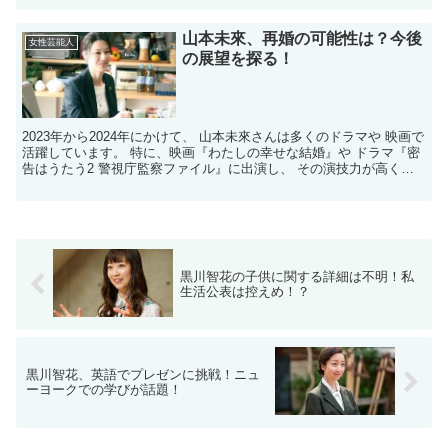
山本未來、再婚の可能性は？今後
女性芸能人
の展望を探る！
2023年から2024年にかけて、 山本未來さんは多くのドラマや 映画で
活躍しています。 特に、映画『わたしの幸せな結婚』や ドラマ『密
告はうたう2 警視庁監察ファイル』に出演し、 その演技力が高く評
価されています。 また、TBSの『アンチ...
黒川智花の子供に関する詳細は不明！私
生活公表は控えめ！？
黒川智花、英語でプレゼンに挑戦！ニュ
ーヨークでの学びが話題！