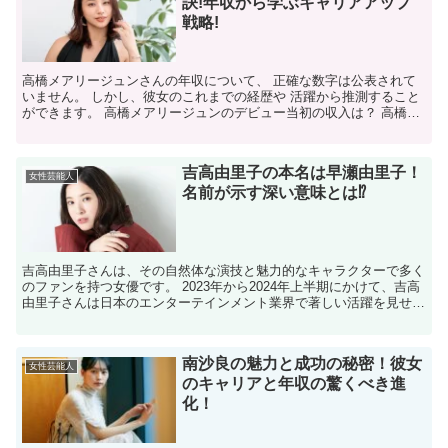
訣!年収から学ぶキャリアアップ
戦略!
高橋メアリージュンさんの年収について、 正確な数字は公表されて
いません。 しかし、彼女のこれまでの経歴や 活躍から推測すること
ができます。 高橋メアリージュンのデビュー当初の収入は？ 高橋メ
アリージュンさんは、2003年に 「横浜・湘南オー...
吉高由里子の本名は早瀬由里子！
女性芸能人
名前が示す深い意味とは⁉
吉高由里子さんは、その自然体な演技と魅力的なキャラクターで多く
のファンを持つ女優です。 2023年から2024年上半期にかけて、吉高
由里子さんは日本のエンターテインメント業界で著しい活躍を見せま
した。 2023年10月には、日本シリーズの始...
南沙良の魅力と成功の秘密！彼女
女性芸能人
のキャリアと年収の驚くべき進
化！