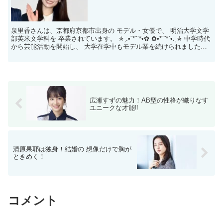
泉里香さんは、京都府京都市出身の モデル・女優で、 明治大学文学
部英米文学科を 卒業されています。 ✯¸.•´*¨`*•✿ ✿•*`¨*`•.¸✯ 中学時代
から芸能活動を開始し、 大学在学中もモデル業を続けられました。
学業と仕事を両立させ...
広瀬すずの魅力！AB型の性格が織りなす
ユニークな才能‼
清原果耶は独身！結婚の 想像だけで胸が
ときめく！
コメント