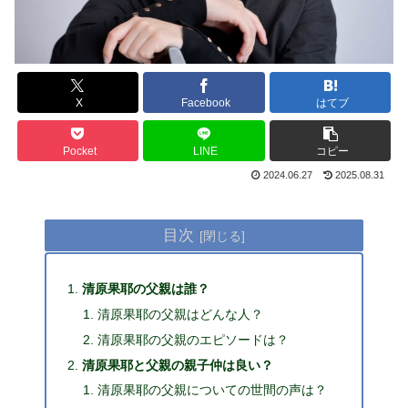
X
Facebook
はてブ
Pocket
LINE
コピー
2024.06.27
2025.08.31
目次
清原果耶の父親は誰？
清原果耶の父親はどんな人？
清原果耶の父親のエピソードは？
清原果耶と父親の親子仲は良い？
清原果耶の父親についての世間の声は？