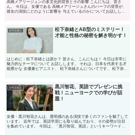
高橋メアリージュンの多文化的背景とその影響 こんにちは、皆さ
ん。 今日は、女優である 高橋メアリージュさんのハーフの背景が、
彼女の演技にどのように影響を 与えているのかについてお話ししま
す。 高橋メアリージュンさんは、 その独特なルックス...
松下奈緒とAB型のミステリー！
女性芸能人
才能と性格の秘密を解き明かす！
はじめに：松下奈緒とは誰か？ 皆さん、こんにちは！ 今日は非常に
魅力的なテーマについて お話しします。 それは、日本を代表する才
能豊かな 女優兼ピアニスト、 松下奈緒さんについてです。 松下奈緒
さんは、その卓越した演技力と 美しいピアノ演奏...
黒川智花、英語でプレゼンに挑
女性芸能人
戦！ニューヨークでの学びが話
題！
女優・黒川智花さんは、透明感のある演技で多くのファンを魅了して
います。 近年では、英語学習にも取り組んでおり、その姿勢が注目
を集めています。 今回は、「黒川智花、英語」というキーワードに
焦点を当て、彼女の英語力や学習の取り組みについて詳しく...