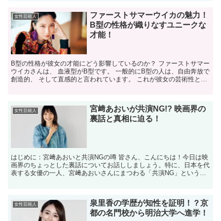
ファーストサマーウイカの魅力！
女性芸能人
B型の性格が織りなすユニークな
才能！
B型の性格が彼女の才能にどう影響しているのか？ ファーストサマー
ウイカさんは、 血液型がB型です。 一般的にB型の人は、自由奔放で
創造的、 そして直感的と言われています。 これが彼女の芸術性とマ
ッチして、 独自のスタイルを確立する 助けにな...
宮﨑あおいが共演NG!? 映画界の
女性芸能人
裏話と真相に迫る！
はじめに：宮﨑あおいと共演NGの噂 皆さん、こんにちは！今日は映
画界のちょっとした裏話についてお話ししましょう。特に、日本を代
表する女優の一人、宮﨑あおいさんにまつわる「共演NG」という噂
に焦点を当ててみたいと思います。この噂はどこから来た...
泉里香の学歴が知性を証明！？京
女性芸能人
都の名門校から明治大学へ進学！