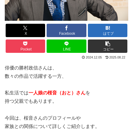
X
Facebook
はてブ
Pocket
LINE
コピー
2024.12.05
2025.08.22
俳優の勝村政信さんは、
数々の作品で活躍する一方、
私生活では
一人娘の桜音（おと）さん
を
持つ父親でもあります。
今回は、桜音さんのプロフィールや
家族との関係について詳しくご紹介します。