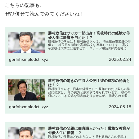
こちらの記事も、
ぜひ併せて読んでみてくださいね！
勝村政信はサッカー部出身！高校時代の経験が俳
優人生に影響を与えた！？
勝村政信の学歴は？ 勝村政信さんは、 埼玉県蕨市出身の俳
優で、 埼玉県立浦和北高等学校を 卒業しています。 高校
卒業後は大学には進学せず、 スポーツ用品の卸売会社に就
職しました。 高校時代の部活動は？ 浦和北高等学校在学
中、勝村さんは ...
gbrfnhxmplodcti.xyz
2025.02.24
勝村政信の驚きの年収大公開！彼の成功の秘密と
は！？
勝村政信さんは、日本の俳優として 長年にわたり多くの作
品に出演し、 その実力と多才さで知られています。 彼の年
収については 公式な発表はありませんが、 推定される収入
源と その内訳を見ていきましょう。 勝村政信さんの年収は
どのくらい？ 一般...
gbrfnhxmplodcti.xyz
2024.08.18
勝村政信の父親は佃煮職人だった！厳格な教育が
俳優人生に影響！？
勝村政信の父親はどのような人？ 勝村政信さんの父親は、