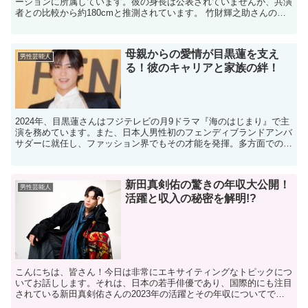
ーションに所属しています。彼の身長は公表されていませんが、共演
者との比較から約180cmと推測されています。 竹財輝之助さんの身
長はどれくらい？ 公式には身長が明らかにされていま...
母親からの愛情が目黒蓮を支え
男性芸能人
る！彼のキャリアと家族の絆！
2024年、目黒蓮さんはフジテレビの月9ドラマ『海のはじまり』で主
演を務めています。また、日本人男性初のフェンディブランドアンバ
サダーに就任し、ファッション界でもその才能を発揮。多方面での活
躍が注目されています。 多彩な目黒蓮さんですが、今...
新田真剣佑の驚きの年収大公開！
男性芸能人
活躍と収入の秘密を解明!?
こんにちは、皆さん！今日は非常にエキサイティングなトピックにつ
いてお話しします。それは、日本の若手俳優であり、国際的にも注目
されている新田真剣佑さんの2023年の活躍とその年収についてで
す。彼の才能と魅力がどのようにして彼の収入に反映されて...