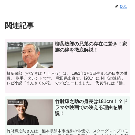
001
関連記事
柳葉敏郎の兄弟の存在に驚き！家
男性芸能人
族の絆を徹底解説！
柳葉敏郎（やなぎば としろう）は、 1961年1月3日生まれの日本の俳
優、 歌手、タレントです。 秋田県出身で、1981年に NHKの連続テ
レビ小説『まんさくの花』 でデビューしました。 代表作には『踊る
大捜査線』 シリーズがあり、 幅広い...
竹財輝之助の身長は181cm！？ド
男性芸能人
ラマや映画での映える理由を解
説！
竹財輝之助さんは、熊本県熊本市出身の俳優で、スターダストプロモ