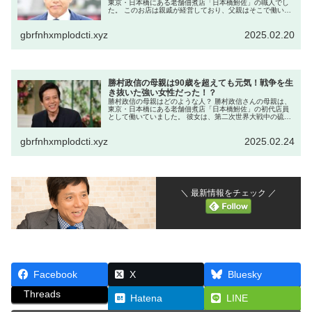
東京・日本橋にある老舗佃煮店「日本橋鮒佐」の職人でし
た。 このお店は親戚が経営しており、父親はそこで働いて
いました。厳格な性格で、家庭内でもその影響があったと
されています。 父親の職...
gbrfnhxmplodcti.xyz
2025.02.20
勝村政信の母親は90歳を超えても元気！戦争を生
き抜いた強い女性だった！？
勝村政信の母親はどのような人？ 勝村政信さんの母親は、
東京・日本橋にある老舗佃煮店「日本橋鮒佐」の初代店員
として働いていました。 彼女は、第二次世界大戦中の硫黄
島から避難した非戦闘員でもあり、戦争の厳しい時代を生
き抜いてきた経験を持っていま...
gbrfnhxmplodcti.xyz
2025.02.24
＼ 最新情報をチェック ／
Facebook
X
Bluesky
Threads
Hatena
LINE