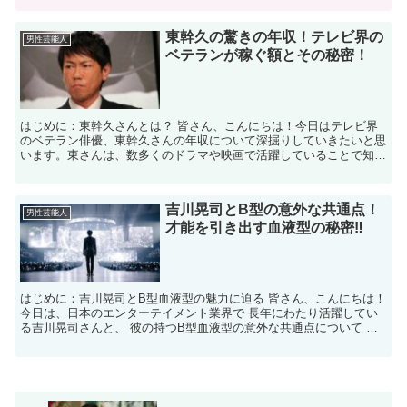
東幹久の驚きの年収！テレビ界の
男性芸能人
ベテランが稼ぐ額とその秘密！
はじめに：東幹久さんとは？ 皆さん、こんにちは！今日はテレビ界
のベテラン俳優、東幹久さんの年収について深掘りしていきたいと思
います。東さんは、数多くのドラマや映画で活躍していることで知ら
れていますが、彼の収入がどのように構成されているのか、...
吉川晃司とB型の意外な共通点！
男性芸能人
才能を引き出す血液型の秘密‼
はじめに：吉川晃司とB型血液型の魅力に迫る 皆さん、こんにちは！
今日は、日本のエンターテイメント業界で 長年にわたり活躍してい
る吉川晃司さんと、 彼の持つB型血液型の意外な共通点について お
話しします。 血液型が人の性格や才能に どのよう...