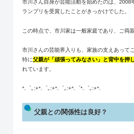
市川さん自身が芸能活動を始めたのは、200
ランプリを受賞したことがきっかけでした。
この時点で、市川家は一般家庭であり、ご両
市川さんの芸能界入りも、家族の支えあって
特に
父親が「頑張ってみなさい」と背中を押
れています。
*.゜｡:+*.゜｡:+*.゜｡:+*.゜*.゜｡:+*.
父親との関係性は良好？