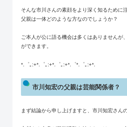
そんな市川さんの素顔をより深く知るために
父親は一体どのような方なのでしょうか？
ご本人が公に語る機会は多くはありませんが
ができます。
*.゜｡:+*.゜｡:+*.゜｡:+*.゜*.゜｡:+*.
市川知宏の父親は芸能関係者？
まず結論から申し上げますと、市川知宏さん