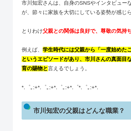
市川知宏さんは、自身のSNSやインタビュー
が、節々に家族を大切にしている姿勢が感じ
とりわけ
父親との関係は良好で、尊敬の気持
例えば、
学生時代には父親から「一度始めた
というエピソードがあり、市川さんの真面目
育の賜物と
言えるでしょう。
*.゜｡:+*.゜｡:+*.゜｡:+*.゜*.゜｡:+*.
市川知宏の父親はどんな職業？