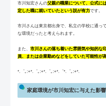
市川知宏さんの
父親の職業について、公式に
定した職に就いていたという説が有力
です。
市川さんは東京都出身で、私立の学校に通っ
な環境だったと考えられます。
また、
市川さんの落ち着いた雰囲気や知的な
員、または企業勤めなどをしていた可能性が
*.゜｡:+*.゜｡:+*.゜｡:+*.゜*.゜｡:+*.
家庭環境が市川知宏に与えた影