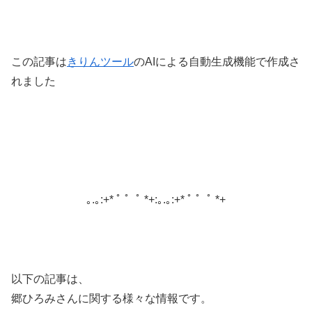
この記事は
きりんツール
のAIによる自動生成機能で作成さ
れました
｡.｡:+* ﾟ ゜ﾟ *+:｡.｡:+* ﾟ ゜ﾟ *+
以下の記事は、
郷ひろみさんに関する様々な情報です。