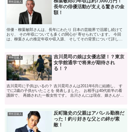
柳葉敏郎の年収は約7,000万円！
男性芸能人
長年の俳優活動が支える驚きの金
額！
俳優・柳葉敏郎さんは、長年にわたり 日本の芸能界で活躍し続けて
おり、 その年収についても多くの関心が 寄せられています。 今回
は、柳葉さんの推定年収や収入源、 そしてその背景について詳しく
解説いたします。 柳葉敏郎の年収はどれくらい？ 柳...
吉川晃司の娘は女優志望！？東京
男性芸能人
女学館通学で将来が期待され
る！？
吉川晃司に子供はいるの？ 吉川晃司さんは2011年6月に結婚し、 す
でに2歳の子供がいたことを 発表しました。 お相手は40代前半の看
護師で、 再婚された一般女性です。 吉川さんには現在、娘さんが1
人います。 ꕤꕁꕁꕁꕁꕁꕁꕁꕁꕤ 娘さんの...
反町隆史の父親はアパレル勤務だ
男性芸能人
った！釣り好きな父との絆が素
敵！