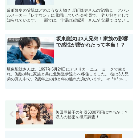
反町隆史の父親はどのような人物？ 反町隆史さんの父親は、 アパレ
ルメーカー「レナウン」に 勤務していた会社員で、 釣り好きとして
知られています。 一部では、俳優の岩城滉一さんが 父親ではないか
との噂もありましたが、 これは誤情報です。 父親...
坂東龍汰は3人兄弟！家族の影響
男性芸能人
で感性が磨かれたって本当！？
坂東龍汰さんは、1997年5月24日にアメリカ・ニューヨークで生ま
れ、3歳の時に家族と共に北海道伊達市へ移住しました。 ​彼は3人兄
弟の真ん中で、2歳年上の姉と年の離れた弟がいます。 ​≪ °❈° ≫≪
°❈° ≫ 坂東龍汰の兄弟構成は？ ...
矢田亜希子の年収5000万円は本当か！？
収入の秘密を徹底調査！