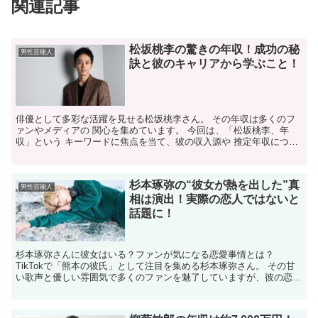
関連記事
松坂桃李の驚きの年収！成功の秘
男性芸能人
訣と彼のキャリアから学ぶこと！
俳優として多彩な活躍を見せる松坂桃李さん。 その年収は多くのフ
ァンやメディアの 関心を集めています。 今回は、「松坂桃李、年
収」という キーワードに焦点を当て、彼の収入源や 推定年収につい
て詳しくご紹介いたします。 松坂桃李の主な収入源は？...
杉本琢弥の“彼女が熱を出した”真
男性芸能人
相は演出！実際の恋人ではないと
話題に！
杉本琢弥さんに彼女はいる？ファンが気になる恋愛事情とは？
TikTokで「熊本の彼氏」として注目を集める杉本琢弥さん。​ その甘
い歌声と優しい雰囲気で多くのファンを魅了していますが、彼の恋愛
事情について気になる方も多いのではないでしょうか。...