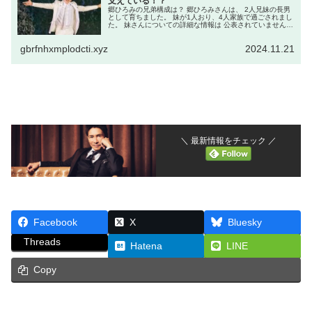
支えている！？
郷ひろみの兄弟構成は？ 郷ひろみさんは、 2人兄妹の長男
として育ちました。 妹が1人おり、4人家族で過ごされまし
た。 妹さんについての詳細な情報は 公表されていません
が、 郷さんは家族との絆を 大切にされていることで知られ
ています。 郷ひろ...
gbrfnhxmplodcti.xyz
2024.11.21
＼ 最新情報をチェック ／
Facebook
X
Bluesky
Threads
Hatena
LINE
Copy