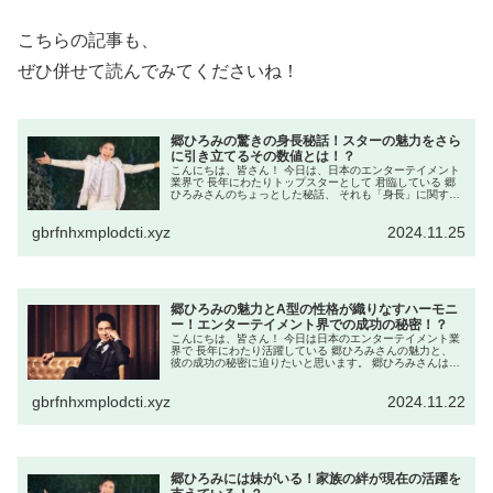
こちらの記事も、
ぜひ併せて読んでみてくださいね！
郷ひろみの驚きの身長秘話！スターの魅力をさら
に引き立てるその数値とは！？
こんにちは、皆さん！ 今日は、日本のエンターテイメント
業界で 長年にわたりトップスターとして 君臨している 郷
ひろみさんのちょっとした秘話、 それも「身長」に関する
興味深い話をお届けします。 郷ひろみさんと言えば、 その
ダイナミックなパフ...
gbrfnhxmplodcti.xyz
2024.11.25
郷ひろみの魅力とA型の性格が織りなすハーモニ
ー！エンターテイメント界での成功の秘密！？
こんにちは、皆さん！ 今日は日本のエンターテイメント業
界で 長年にわたり活躍している 郷ひろみさんの魅力と、
彼の成功の秘密に迫りたいと思います。 郷ひろみさんは、
そのキャリアを通じて 多くのファンを魅了し続けています
が、 彼の性格と血液型...
gbrfnhxmplodcti.xyz
2024.11.22
郷ひろみには妹がいる！家族の絆が現在の活躍を