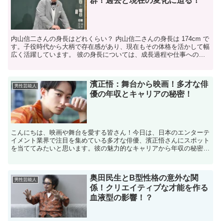
群！過去と現在の変化に迫る！
内山信二さんの身長はどれくらい？ 内山信二さんの身長は 174cm で
す。子役時代から大柄で存在感があり、現在もその体格を活かして幅
広く活躍しています。 彼の身長については、成長過程や仕事への影
響など、さまざまなエピソードがあります。 今回...
濱正悟：舞台から映画！多才な俳
男性芸能人
優の年収とキャリアの秘密！
こんにちは、映画や舞台を愛する皆さん！今日は、日本のエンターテ
イメント業界で注目を集めている多才な俳優、濱正悟さんにスポット
を当ててみたいと思います。彼の魅力的なキャリアから年収の秘密ま
で、詳しく掘り下げていきますよ。 濱正悟とは？ 濱正悟...
奥田民生とB型性格の意外な関
男性芸能人
係！クリエイティブな才能を作る
血液型の影響！？