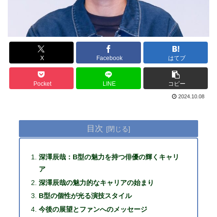
X
Facebook
はてブ
Pocket
LINE
コピー
2024.10.08
目次
深澤辰哉：B型の魅力を持つ俳優の輝くキャリ
ア
深澤辰哉の魅力的なキャリアの始まり
B型の個性が光る演技スタイル
今後の展望とファンへのメッセージ