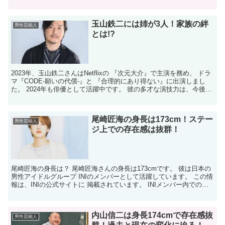
明らかになった？ 成田凌さんが本名で活動してい...
玉山鉄二には姉が3人！家族の絆
男性芸能人
とは!?
2023年、玉山鉄二さんはNetflixの 『次元大介』で主演を務め、 ドラ
マ『CODE-願いの代償-』と 『合理的にあり得ない』に出演しまし
た。 2024年も俳優として活躍中です。 彼の多才な演技力は、今後の
作品にも 大いに期待されていま...
尾崎匠海の身長は173cm！ステー
男性芸能人
ジ上での存在感は抜群！
尾崎匠海の身長は？ 尾崎匠海さんの身長は173cmです。 彼は日本の
男性アイドルグループ INIのメンバーとして活躍しています。 この情
報は、INIの公式サイトに 掲載されています。 INIメンバー内での身
長順位は？ INIのメンバー11人...
内山信二は身長174cmで存在感抜
男性芸能人