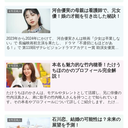
河合優実の母親は看護師で、元女
女性芸能人
優！娘の才能を引き出した秘訣！
2023年から2024年にかけて、 河合優実さんは映画『少女は卒業しな
い』で 長編映画初主演を果たし、 ドラマ『不適切にもほどがあ
る！』で 第119回ザテレビジョンドラマアカデミー賞 助演女優賞を
受賞しました。 また、2024年には映画『あ...
本名も魅力的な竹内穂香！たけう
女性芸能人
ちほのかのプロフィール完全解
説！
たけうちほのかさんは、モデルやタレントとして活躍し、兄に俳優の
竹内涼真さん、弟に歌手の竹内唯人さんを持つことで知られていま
す。その本名やプロフィールについて詳しくご紹介します。 たけう
ちほのかさんの本名は？ たけうちほのかさんの本名は「竹内...
石川恋、結婚の可能性は？未来の
女性芸能人
展望を予測！