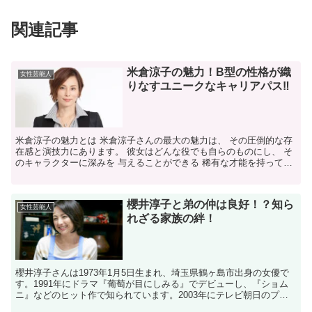
関連記事
米倉涼子の魅力！B型の性格が織
女性芸能人
りなすユニークなキャリアパス‼
米倉涼子の魅力とは 米倉涼子さんの最大の魅力は、 その圧倒的な存
在感と演技力にあります。 彼女はどんな役でも自らのものにし、 そ
のキャラクターに深みを 与えることができる 稀有な才能を持ってい
ます。 また、彼女の美しさと ファッションセンス...
櫻井淳子と弟の仲は良好！？知ら
女性芸能人
れざる家族の絆！
櫻井淳子さんは1973年1月5日生まれ、埼玉県鶴ヶ島市出身の女優で
す。1991年にドラマ『葡萄が目にしみる』でデビューし、『ショム
ニ』などのヒット作で知られています。2003年にテレビ朝日のプロ
デューサーと結婚し、2007年に第一子を出産し...