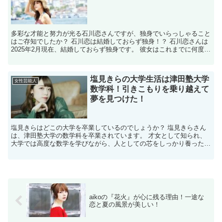
多彩な才能と努力が光る石川恋さんですが、独身でいらっしゃること
はご存知でしたか？ 石川恋は結婚しておらず独身！？ 石川恋さんは
2025年2月現在、結婚しておらず独身です。 彼女はこれまでに何度か
熱愛報道がありましたが、結婚に至ったという情報...
塩見きらの大学生活は津田塾大学
女性芸能人
数学科！引きこもりを乗り越えて
夢を見つけた！
塩見きらはどこの大学を卒業しているのでしょうか？ 塩見きらさん
は、津田塾大学の数学科を卒業されています。 才女として知られ、
大学では高度な数学を学びながら、人としての芯をしっかり養ったご
様子です。 ･*:.｡ ｡.:*･ﾟ✽.｡.:*・ﾟ･...
aikoの『花火』が心に残る理由！一途な
恋と夏の風景が美しい！