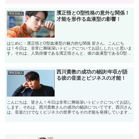
濱正悟とO型性格の意外な関係！
男性芸能人
才能を形作る血液型の影響！
はじめに：濱正悟とO型血液型の魅力的な関係 皆さん、こんにち
は！今日は、非常に興味深いトピックについてお話ししたいと思いま
す。それは、人気俳優である濱正悟さんと、彼の血液型であるO型と
の間に存在する意外な関係です。血液型が個人の性格や才能に...
西川貴教の成功の秘訣!年収が語
男性芸能人
る彼の音楽とビジネスの才能！
こんにちは、皆さん！今日は非常に興味深いトピックについてお話し
します。それは、西川貴教さんの成功の秘訣についてです。西川さん
は、音楽だけでなくビジネスの世界でもその才能を発揮しています。
彼の年収は、その成功の大きさを物語っています。では、ど...