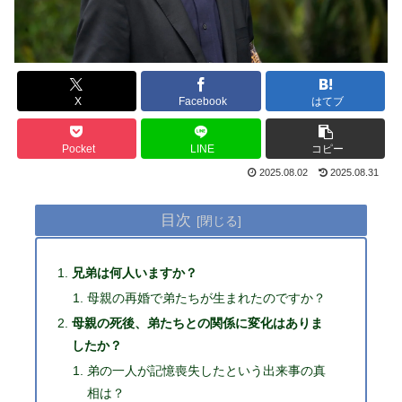
X
Facebook
はてブ
Pocket
LINE
コピー
2025.08.02
2025.08.31
目次
兄弟は何人いますか？
母親の再婚で弟たちが生まれたのですか？
母親の死後、弟たちとの関係に変化はありま
したか？
弟の一人が記憶喪失したという出来事の真
相は？