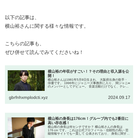
以下の記事は、
横山裕さんに関する様々な情報です。
こちらの記事も、
ぜひ併せて読んでみてくださいね！
横山裕の年収がすごい！？その理由と収入源を公
開！
横山裕さんは1981年5月9日生まれ、 大阪府出身の歌手・
俳優です。 1996年にジャニーズ事務所に入り、 関ジャニ∞
のメンバーとしてデビュー。 音楽活動だけでなく、テレビ
ドラマや映画、 バラエティ番組でも活躍しています。 多才
な才能で幅広...
gbrfnhxmplodcti.xyz
2024.09.17
横山裕の身長は176cm！グループ内でも2番目に
高い存在感！
横山裕の身長は何センチですか？ 横山裕さんの身長は
176 cm です。 これは公式プロフィール・信頼性の高い 芸
能情報サイトでも一貫して 公表されており、 身長に関する
基本的な 身体データとして広く認識されています。 この