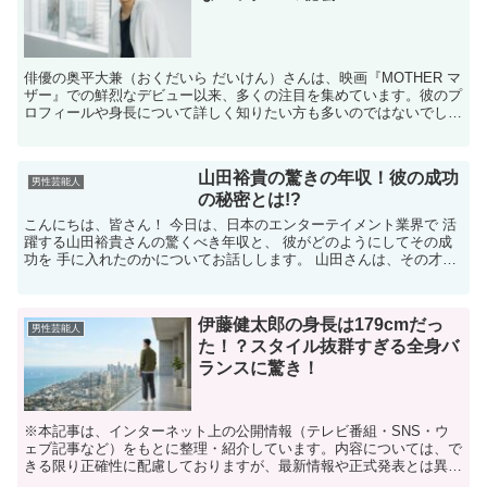
俳優の奥平大兼（おくだいら だいけん）さんは、映画『MOTHER マ
ザー』での鮮烈なデビュー以来、多くの注目を集めています。彼のプ
ロフィールや身長について詳しく知りたい方も多いのではないでしょ
うか。 本記事では、奥平大兼さんの身長を中心に、...
山田裕貴の驚きの年収！彼の成功
男性芸能人
の秘密とは!?
こんにちは、皆さん！ 今日は、日本のエンターテイメント業界で 活
躍する山田裕貴さんの驚くべき年収と、 彼がどのようにしてその成
功を 手に入れたのかについてお話しします。 山田さんは、その才能
と魅力で 多くのファンを魅了していますが、 彼の成...
伊藤健太郎の身長は179cmだっ
男性芸能人
た！？スタイル抜群すぎる全身バ
ランスに驚き！
※本記事は、インターネット上の公開情報（テレビ番組・SNS・ウ
ェブ記事など）をもとに整理・紹介しています。内容については、で
きる限り正確性に配慮しておりますが、最新情報や正式発表とは異な
る場合があります。 ※人物への誹謗中傷や断定的な表現を...