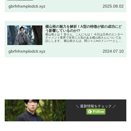
176 cmとい...
gbrfnhxmplodcti.xyz
2025.08.02
横山裕の魅力を解析！A型の特徴が彼の成功にど
う影響しているのか!?
横山裕とは？ 皆さん、こんにちは！ 今日は日本のエンター
テイメント業界で非常に人気のある横山裕さんについてお
話しします。 横山裕さんは、関ジャニ∞のメンバーとして
だけでなく、俳優としてもその才能を発揮しています。 彼
の魅力はどこから来るので...
gbrfnhxmplodcti.xyz
2024.07.10
＼ 最新情報をチェック ／