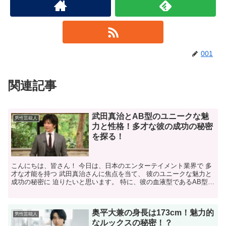
001
関連記事
武田真治とAB型のユニークな魅
男性芸能人
力と性格！多才な彼の成功の秘密
を探る！
こんにちは、皆さん！ 今日は、日本のエンターテイメント業界で 多
才な才能を持つ 武田真治さんに焦点を当て、 彼のユニークな魅力と
成功の秘密に 迫りたいと思います。 特に、彼の血液型であるAB型が
どのように彼のキャリアに影響を 与えているの...
奥平大兼の身長は173cm！魅力的
男性芸能人
なルックスの秘密！？