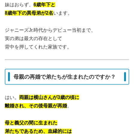
妹はおらず、
6歳年下と
8歳年下の異母弟が2名
います。
ジャニーズJr.時代からデビュー当初まで、
実の弟は最大の存在として
背中を押してくれた家族です。
母親の再婚で弟たちが生まれたのですか？
はい。
両親は横山さんが3歳の頃に
離婚され、その後母親が再婚
。
母と義父の間に生まれた
弟たちであるため、血縁的には