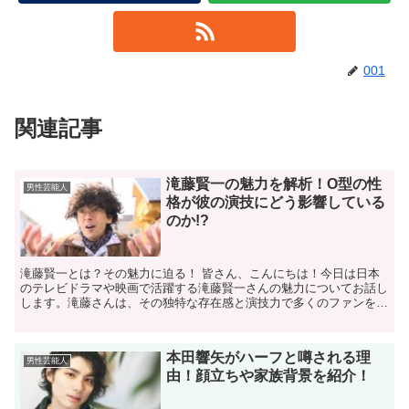
001
関連記事
滝藤賢一の魅力を解析！O型の性
男性芸能人
格が彼の演技にどう影響している
のか!?
滝藤賢一とは？その魅力に迫る！ 皆さん、こんにちは！今日は日本
のテレビドラマや映画で活躍する滝藤賢一さんの魅力についてお話し
します。滝藤さんは、その独特な存在感と演技力で多くのファンを魅
了しています。彼の演じるキャラクターはいつも視聴者に深...
本田響矢がハーフと噂される理
男性芸能人
由！顔立ちや家族背景を紹介！