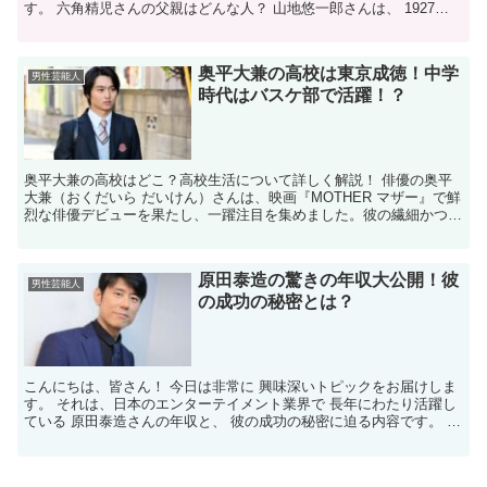
す。 六角精児さんの父親はどんな人？ 山地悠一郎さんは、 1927年
に大阪で生まれました。 歴史研究家として、「南朝...
奥平大兼の高校は東京成徳！中学
男性芸能人
時代はバスケ部で活躍！？
奥平大兼の高校はどこ？高校生活について詳しく解説！ 俳優の奥平
大兼（おくだいら だいけん）さんは、映画『MOTHER マザー』で鮮
烈な俳優デビューを果たし、一躍注目を集めました。彼の繊細かつリ
アルな演技は、多くの映画ファンや関係者を驚かせ、...
原田泰造の驚きの年収大公開！彼
男性芸能人
の成功の秘密とは？
こんにちは、皆さん！ 今日は非常に 興味深いトピックをお届けしま
す。 それは、日本のエンターテイメント業界で 長年にわたり活躍し
ている 原田泰造さんの年収と、 彼の成功の秘密に迫る内容です。 原
田さんは、俳優、タレント、そして お笑い芸人と...