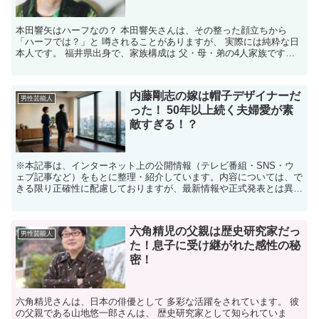
本田響矢はハーフなの？ 本田響矢さんは、その整った顔立ちから
「ハーフでは？」と 噂されることがありますが、 実際には純粋な日
本人です。 ​福井県出身で、家族構成は 父・母・弟の4人家族です。​
父親がドラマーであることから、 名前の「響」...
内藤剛志の嫁は帽子デザイナーだ
男性芸能人
った！ 50年以上続く夫婦愛が素
敵すぎる！？
※本記事は、インターネット上の公開情報（テレビ番組・SNS・ウ
ェブ記事など）をもとに整理・紹介しています。内容については、で
きる限り正確性に配慮しておりますが、最新情報や正式発表とは異な
る場合があります。 ※人物への誹謗中傷や断定的な表現を...
六角精児の父親は歴史研究家だっ
男性芸能人
た！息子に受け継がれた感性の秘
密！
六角精児さんは、日本の俳優として 多彩な活躍をされています。 彼
の父親である山地悠一郎さんは、 歴史研究家として知られていま