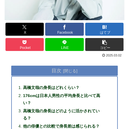
X
Facebook
はてブ
Pocket
LINE
コピー
2025.03.02
目次
高橋文哉の身長はどれくらい？
176cmは日本人男性の平均身長と比べて高
い？
高橋文哉の身長はどのように活かされてい
る？
他の俳優との比較で身長差は感じられる？