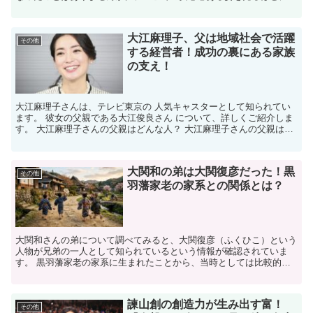
その背景が知りたくなる方も多いかもしれません。 実は、...
大江麻理子、父は地域社会で活躍
その他
する経営者！成功の裏にある家族
の支え！
大江麻理子さんは、テレビ東京の 人気キャスターとして知られてい
ます。 彼女の父親である大江俊良さん について、詳しくご紹介しま
す。 大江麻理子さんの父親はどんな人？ 大江麻理子さんの父親は、
大江俊良さんです。 彼は福岡県豊前市にある 築上...
大関和の弟は大関復彦だった！黒
その他
羽藩家老の家系との関係とは？
大関和さんの弟について調べてみると、大関復彦（ふくひこ）という
人物が兄弟の一人として知られているという情報が確認されていま
す。 黒羽藩家老の家系に生まれたことから、当時としては比較的し
っかりとした教育環境で育った家庭だったと考えられます。 ...
諫山創の創造力が生み出す富！
その他