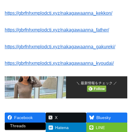
https://gbrfnhxmplodcti.xyz/nakagawaanna_kekkon/
https://gbrfnhxmplodcti.xyz/nakagawaanna_father/
https://gbrfnhxmplodcti.xyz/nakagawaanna_gakureki/
https://gbrfnhxmplodcti.xyz/nakagawaanna_kyoudai/
＼ 最新情報をチェック ／
Facebook
X
Bluesky
Threads
Hatena
LINE