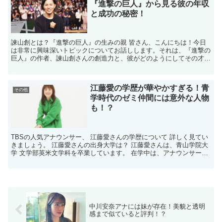
『進撃の巨人』から見る彼の年収
と成功の秘密！
諫山創とは？『進撃の巨人』の生みの親 皆さん、こんにちは！今日
は非常に興味深いトピックについてお話しします。それは、『進撃の
巨人』の作者、諫山創さんの創造力と、彼がどのようにしてその才能
を活かして巨大な成功を収めたかについてです。 諫山創さ...
江藤愛の学歴が華やかすぎる！青
その他
学時代のゼミ仲間には意外な人物
も！？
TBSの人気アナウンサー、 江藤愛さんの学歴について 詳しく見てい
きましょう。 江藤愛さんの出身大学は？ 江藤愛さんは、青山学院大
学 文学部英米文学科を卒業しています。 在学中は、アナウンサーを
目指し、 語学力やコミュニケーション能力を 磨...
中川安奈アナには妹が存在！美貌と透明
感まで似ていると評判！？