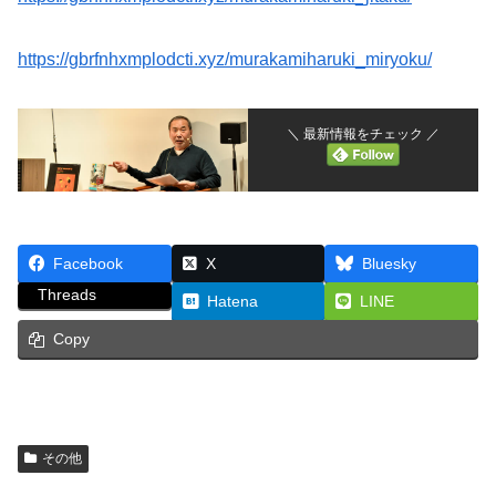
https://gbrfnhxmplodcti.xyz/murakamiharuki_miryoku/
＼ 最新情報をチェック ／
Facebook
X
Bluesky
Threads
Hatena
LINE
Copy
その他