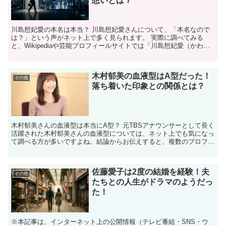
想いとは？
川島想妃愛の本名は本当？ 川島想妃愛さんについて、「本名なので
は？」という声がネット上で多く見られます。 実際に調べてみる
と、Wikipediaや芸能プロフィールサイトでは「川島想妃愛（かわし
ま そふぃあ）」という名前で活動していた記録が残...
木村郁美の血液型はA型だった！
その他
落ち着いた印象との関係とは？
木村郁美さんの血液型は本当にA型？ 元TBSアナウンサーとして長く
活躍された木村郁美さんの血液型については、ネット上でも気になっ
て調べる方が多いですよね。結論からお伝えすると、複数のプロフィ
ール情報を確認したところ、血液型はA型とされている...
佐藤愛子は2度の結婚を経験！夫
その他
たちとの人生がドラマのようだっ
た！
※本記事は、インターネット上の公開情報（テレビ番組・SNS・ウ