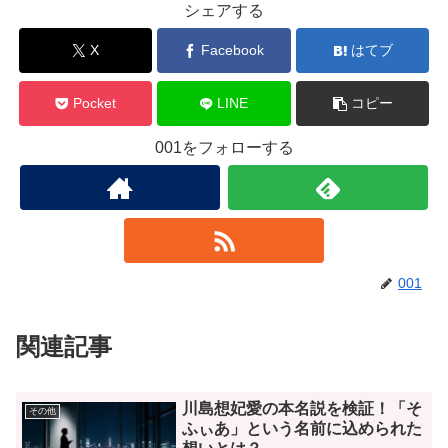
シェアする
X
Facebook
はてブ
Pocket
LINE
コピー
001をフォローする
001
関連記事
川島想妃愛の本名説を検証！「そ
その他
ふぃあ」という名前に込められた