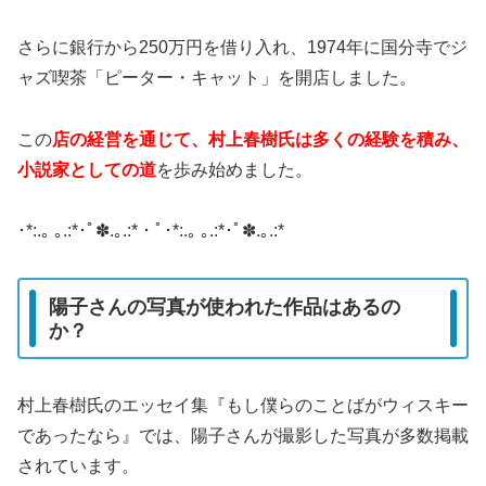
さらに銀行から250万円を借り入れ、1974年に国分寺でジ
ャズ喫茶「ピーター・キャット」を開店しました。
この
店の経営を通じて、村上春樹氏は多くの経験を積み、
小説家としての道
を歩み始めました。
･*:.｡ ｡.:*･ﾟ✽.｡.:*・ﾟ･*:.｡ ｡.:*･ﾟ✽.｡.:*
陽子さんの写真が使われた作品はあるの
か？
村上春樹氏のエッセイ集『もし僕らのことばがウィスキー
であったなら』では、陽子さんが撮影した写真が多数掲載
されています。