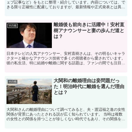
ェブ記事など）をもとに整理・紹介しています。内容については、で
きる限り正確性に配慮しておりますが、最新情報や正式発表とは異な
る場合があります。 ※人物への誹謗中傷や断定的な表現を...
離婚後も前向きに活躍中！安村直
その他
樹アナウンサーと妻の歩んだ道と
は？
​日本テレビの人気アナウンサー、安村直樹さんは、その明るいキャラ
クターと確かなアナウンス技術で多くの視聴者から愛されています。​
彼の私生活、特に結婚や離婚に関する話題は、ファンの間でも注目さ
れています。​ 今回は「安村直樹アナウンサー、妻...
大関和の離婚理由は妾問題だっ
その他
た！明治時代に離婚を選んだ理由
とは？
大関和さんの離婚理由について調べてみると、夫・渡辺福之進の女性
関係が背景にあったとされる説が広く知られています。 当時は複数
の女性との関係を持つことが珍しくない時代でもあり、その関係を清
算しなかったことが、夫婦関係に影響したと考えられていま...