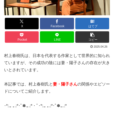
X
Facebook
はてブ
Pocket
LINE
コピー
2025.04.26
村上春樹氏は、日本を代表する作家として世界的に知られ
ていますが、その成功の陰には妻・陽子さんの存在が大き
いとされています。
本記事では、村上春樹氏と
妻・陽子さん
の関係やエピソー
ドについてご紹介します。
​･*:.｡ ｡.:*･ﾟ✽.｡.:*・ﾟ･*:.｡ ｡.:*･ﾟ✽.｡.:*