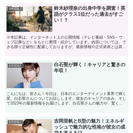
鈴木紗理奈の出身中学を調査！英
女性芸能人
語がクラス1位だった過去がすご
い！？
※本記事は、インターネット上の公開情報（テレビ番組・SNS・ウ
ェブ記事など）をもとに整理・紹介しています。内容については、で
きる限り正確性に配慮しておりますが、最新情報や正式発表とは異な
る場合があります。 ※人物への誹謗中傷や断定的な表現を...
白石聖が輝く！キャリアと驚きの
女性芸能人
年収！
こんにちは、皆さん！今日は、日本のエンターテイメント業界で輝く
星、白石聖さんについてお話しします。彼女のキャリアの歩み、そし
て2023年の最新情報をお届けします。白石聖さんの魅力や、驚くべ
き年収についても触れていきますので、ぜひ最後までご覧...
吉岡里帆とB型の魅力！エネルギ
女性芸能人
ッシュで魅力的な性格が彼女の成
功を支える!?