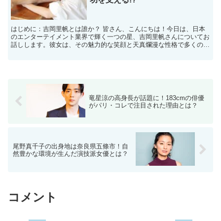
はじめに：吉岡里帆とは誰か？ 皆さん、こんにちは！今日は、日本
のエンターテイメント業界で輝く一つの星、吉岡里帆さんについてお
話しします。彼女は、その魅力的な笑顔と天真爛漫な性格で多くのフ
ァンを魅了しています。吉岡里帆さんは、ドラマや映画、C...
竜星涼の高身長が話題に！183cmの俳優
がパリ・コレで注目された理由とは？
尾野真千子の出身地は奈良県五條市！自
然豊かな環境が生んだ演技派女優とは？
コメント