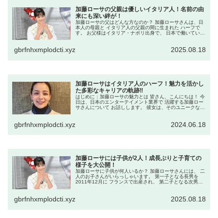
加藤ローサの父親は優しいイタリア人！名前の由
来にも深い絆が！
加藤ローサの父はどんな方なのか？ 加藤ローサさんは、日
本人の母親と イタリア人の父親の間に生まれた ハーフで
す。 お父様はイタリア・ナポリ出身で、 日本で働いていた
イタリアンレストランで お母様と出会い、のちに ご結婚さ
れたそうです。 ✼•...
gbrfnhxmplodcti.xyz
2025.08.18
加藤ローサはイタリア人のハーフ！魅力を活かし
た多彩なキャリアの軌跡‼
はじめに：加藤ローサの魅力とは 皆さん、こんにちは！ 今
日は、日本のエンターテイメント業界で 活躍する加藤ロー
サさんについて お話しします。 彼女は、そのユニークな背
景と 多才な才能で、多くの人々を 魅了しています。 加藤
ローサさんは、 日...
gbrfnhxmplodcti.xyz
2024.06.18
加藤ローサには子供が2人！成長ぶりと子育ての
様子を大公開！
加藤ローサに子供が何人いるか？ 加藤ローサさんには、 二
人のお子さんがいらっしゃいます。 第一子となる長男を
2011年12月に フランスで出産され、 第二子となる次男を
2014年2月に日本で出産されました。 長男はいつどこで生
まれたのか？...
gbrfnhxmplodcti.xyz
2025.08.18