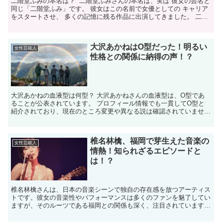
二階堂ふみの本名は？ 二階堂ふみさんの本名は、実は 彼女の芸名と
同じ「二階堂ふみ」です。 彼女はこの名前で女優としての キャリア
をスタートさせ、 多くの記憶に残る作品に出演してきました。 二階
堂ふみが本名で活動していることはなぜ明らかにな...
大沢あかねはO型だった！明るい
女性芸能人
性格との関係に納得の声！？
大沢あかねの血液型は何型？ 大沢あかねさんの血液型は、O型であ
ることが公表されています。 プロフィール情報でも一貫してO型と
紹介されており、現在のところ変更や異なる説は確認されていませ
ん。私たちも「テレビのイメージと血液型って合っているのか...
椎名林檎、福岡で芽生えた音楽の
女性芸能人
情熱！知られざるエピソードと
は！？
椎名林檎さんは、日本の音楽シーンで独自の存在感を放つアーティス
トです。彼女の音楽性やパフォーマンスは多くのファンを魅了してい
ますが、そのルーツである福岡との関係も深く、注目されています。
椎名林檎さんの福岡との関係は？ 椎名林檎さんは、埼玉...