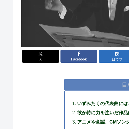
X
Facebook
はてブ
目
いずみたくの代表曲には
彼が特に力を注いだ作品
アニメや童謡、CMソン