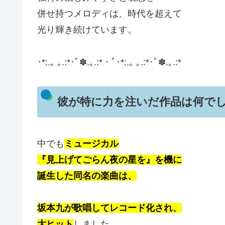
併せ持つメロディは、時代を超えて
光り輝き続けています。
･*:.｡ ｡.:*･ﾟ✽.｡.:*・ﾟ･*:.｡ ｡.:*･ﾟ✽.｡.:*
彼が特に力を注いだ作品は何で
中でも
ミュージカル
『見上げてごらん夜の星を』を機に
誕生した同名の楽曲は、
坂本九が歌唱してレコード化され、
大ヒット
しました。