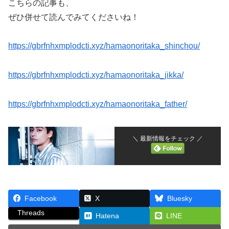
こちらの記事も、
ぜひ併せて読んでみてくださいね！
https://gbrfnhxmplodcti.xyz/hamaonoritaka_shinchou/
https://gbrfnhxmplodcti.xyz/hamaonoritaka_jikka/
https://gbrfnhxmplodcti.xyz/hamaonoritaka_father/
＼ 最新情報をチェック ／
Facebook
X
Bluesky
Threads
Hatena
LINE