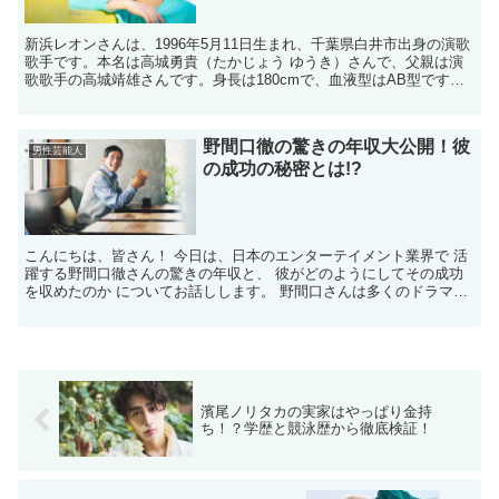
新浜レオンさんは、1996年5月11日生まれ、千葉県白井市出身の演歌
歌手です。本名は高城勇貴（たかじょう ゆうき）さんで、父親は演
歌歌手の高城靖雄さんです。身長は180cmで、血液型はAB型です。
新浜レオンさんの学歴は？ 新浜レオンさんは...
野間口徹の驚きの年収大公開！彼
男性芸能人
の成功の秘密とは!?
こんにちは、皆さん！ 今日は、日本のエンターテイメント業界で 活
躍する野間口徹さんの驚きの年収と、 彼がどのようにしてその成功
を収めたのか についてお話しします。 野間口さんは多くのドラマや
映画で見かける顔ですが、 彼の収入や成功の秘密に...
濱尾ノリタカの実家はやっぱり金持
ち！？学歴と競泳歴から徹底検証！