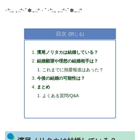
​･*:.｡ ｡.:*･ﾟ✽.｡.:*・ﾟ･*:.｡ ｡.:*･ﾟ✽.｡.:*
目次
濱尾ノリタカは結婚している？
結婚願望や理想の結婚相手は？
これまでに熱愛報道はあった？
今後の結婚の可能性は？
まとめ
よくある質問/Q&A