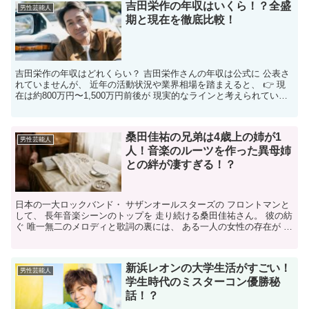
吉田栄作の年収はいくら！？全盛
男性芸能人
期と現在を徹底比較！
吉田栄作の年収はどれくらい？ 吉田栄作さんの年収は公式に 公表さ
れていませんが、 近年の活動状況や業界相場を踏まえると、 👉 現
在は約800万円〜1,500万円前後が 現実的なラインと考えられていま
す。 実際に一部の推定では、 👉 約1,0...
桑田佳祐の兄弟は4歳上の姉が1
男性芸能人
人！音楽のルーツを作った異母姉
との絆が凄すぎる！？
日本の一大ロックバンド・ サザンオールスターズの フロントマンと
して、 長年音楽シーンのトップを 走り続ける桑田佳祐さん。 彼の紡
ぐ 唯一無二のメロディと歌詞の裏には、 ある一人の女性の存在が 大
きく関わっています。 それが、4歳年上の実の...
新浜レオンの大学生活がすごい！
男性芸能人
学生時代のミスターコン優勝秘
話！？