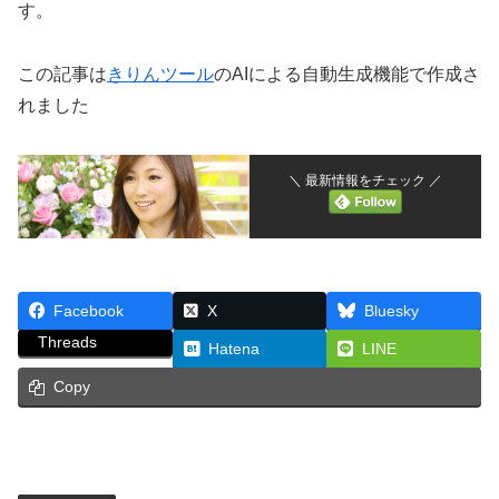
す。
この記事は
きりんツール
のAIによる自動生成機能で作成さ
れました
＼ 最新情報をチェック ／
Facebook
X
Bluesky
Threads
Hatena
LINE
Copy