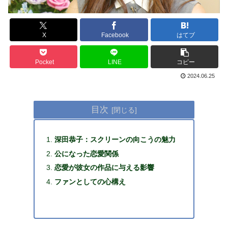
X
Facebook
はてブ
Pocket
LINE
コピー
2024.06.25
目次
深田恭子：スクリーンの向こうの魅力
公になった恋愛関係
恋愛が彼女の作品に与える影響
ファンとしての心構え