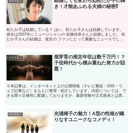
結婚しても変わらぬ松たか子の輝
女性芸能人
き！才能あふれる夫婦の秘密⁉
松たか子は結婚している？ はい、松たか子さんは結婚しています。
彼女は2007年にミュージシャンの 佐橋佳幸さんと結婚しました。 松
たか子さんの結婚は、彼女の ファンにとって素敵なニュースでし
た。 彼女がプライベートでも幸せを 見つけたこと...
畑芽育の推定年収は数千万円！？
女性芸能人
子役時代から積み重ねた努力が話
題！
※本記事は、インターネット上の公開情報（テレビ番組・SNS・ウ
ェブ記事など）をもとに整理・紹介しています。内容については、で
きる限り正確性に配慮しておりますが、最新情報や正式発表とは異な
る場合があります。 ※人物への誹謗中傷や断定的な表現を...
光浦靖子の魅力！A型の性格が織
女性芸能人
りなすユニークなコメディ！