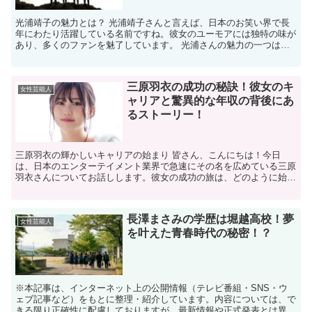
光浦靖子の魅力とは？ 光浦靖子さんと言えば、日本のお笑い界で長
年にわたり活躍している名前ですね。彼女のユーモアには独特の味が
あり、多くのファンを魅了しています。 光浦さんの魅力の一つは、
その自然体で人間味溢れるキャラクター。彼女のジョーク一...
三原羽衣の成功の秘訣！彼女のキ
女性芸能人
ャリアと驚異的な年収の背後にあ
るストーリー！
三原羽衣の輝かしいキャリアの始まり 皆さん、こんにちは！今日
は、日本のエンターテイメント業界で急速にその名を広めている三原
羽衣さんについてお話しします。彼女の成功の旅は、どのように始ま
ったのでしょうか？ 三原羽衣さんは、幼少期から演技に対す...
長澤まさみの学歴は堀越高校！夢
女性芸能人
を叶えた青春時代の秘密！？
※本記事は、インターネット上の公開情報（テレビ番組・SNS・ウ
ェブ記事など）をもとに整理・紹介しています。内容については、で
きる限り正確性に配慮しておりますが、最新情報や正式発表とは異な